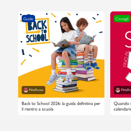
Guide
Consigli
Marchi
Accedi | Registrati
Carrello
Promo & News
negozi
PittaRosso
PittaR
contatti
Back to School 2026: la guida definitiva per
Quando in
il rientro a scuola
calendari
pcard
Gift card