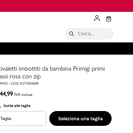
Scopri di più
VALIGIE CIAK
SALDI Donna
Scopri di più!
Acquista ora
Acquista ora
tivaletti imbottiti da bambina Primigi primi
RONCATO
Acquista ora
Consigli
assi rosa con zip
IMIGI
-
COD.
K2710S0008
Acquista
44,99
IVA inclusa
Guida alle taglie
Seleziona una taglia
Taglia