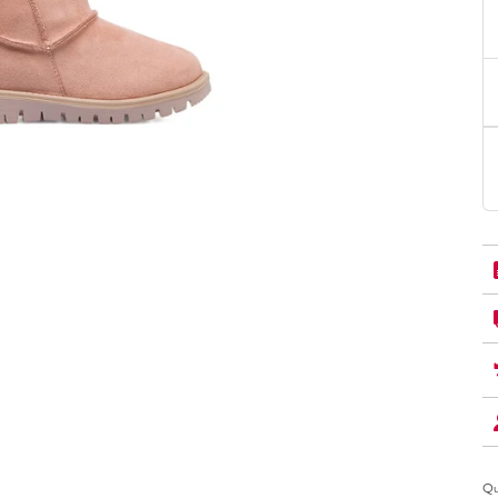
PittaRosso
Donna
mano: la guida
Back to School 2026: la guida definitiva per il
nsieri
rientro a scuola
Qu