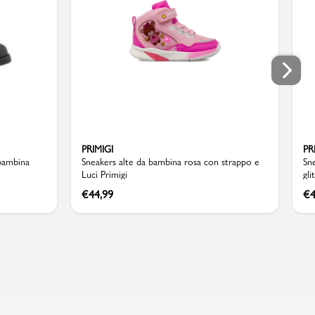
PRIMIGI
PR
 bambina
Sneakers alte da bambina rosa con strappo e
Sn
Luci Primigi
gli
€
44,99
€
4