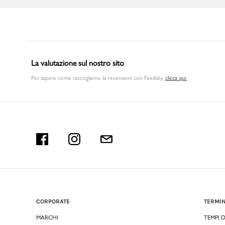
La valutazione sul nostro sito
Per sapere come raccogliamo le recensioni con Feedaty
,
clicca qui.
CORPORATE
TERMIN
MARCHI
TEMPI 