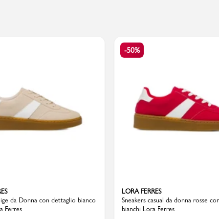
PMagazine
-50%
RES
LORA FERRES
ige da Donna con dettaglio bianco
Sneakers casual da donna rosse con 
ra Ferres
bianchi Lora Ferres