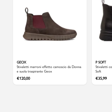
Sport
GEOX
P SOFT
Stivaletti marroni effetto camoscio da Donna
Stivaletti 
e suola traspirante Geox
Soft
€
120,00
€
35,99