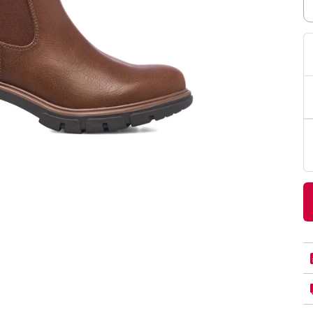
PittaRosso
Donna
mano: la guida
Back to School 2026: la guida definitiva per il
nsieri
rientro a scuola