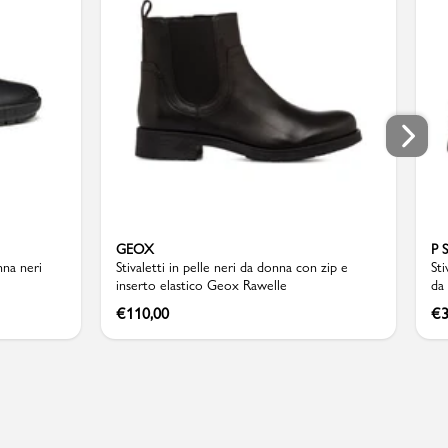
GEOX
P 
nna neri
Stivaletti in pelle neri da donna con zip e
Sti
inserto elastico Geox Rawelle
da
€
110,00
€
3