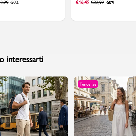
2,99
€
16,49
€
32,99
-50%
-50%
 interessarti
Tendenze