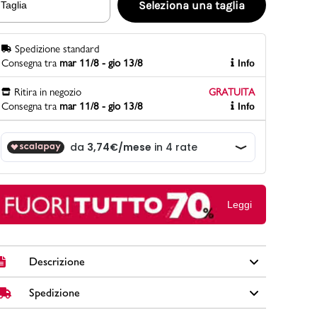
Seleziona una taglia
Taglia
Spedizione standard
PittaRosso
Consegna tra
mar 11/8 - gio 13/8
Info
Scopri di più
Gioco della scarpa al matrimonio e idee
Ritira in negozio
GRATUITA
divertenti con le calzature
Consegna tra
mar 11/8 - gio 13/8
Info
Leggi
Descrizione
Spedizione
Stivaletti Lora Ferres in similpelle colore marrone con
inserti elastici laterali, tirante sul retro e tacco 4 cm.