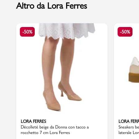
Altro da Lora Ferres
Marchi
-50%
-50%
Accedi | Registrati
Carrello
Promo & News
negozi
contatti
pcard
LORA FERRES
LORA FER
Décolleté beige da Donna con tacco a
Sneakers be
rocchetto 7 cm Lora Ferres
laterale Lo
Gift card