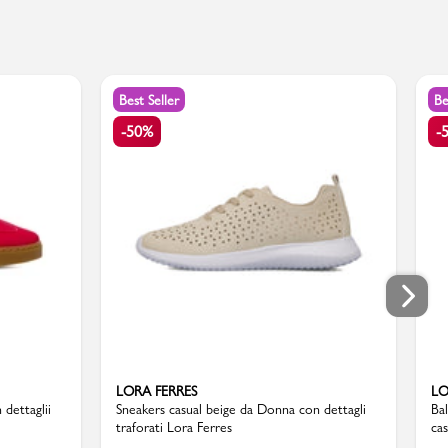
Best Seller
Be
-50%
-
LORA FERRES
LO
dettaglii
Sneakers casual beige da Donna con dettagli
Ba
traforati Lora Ferres
cas