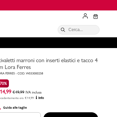
Scopri di più
VALIGIE CIAK
SALDI Donna
Scopri di più!
Acquista ora
Acquista ora
tivaletti marroni con inserti elastici e tacco 4
RONCATO
Acquista ora
Consigli
m Lora Ferres
RA FERRES
-
COD.
W033000258
Acquista
-70%
14,99
€
49,99
IVA inclusa
ecedentemente era
€
14,99
Info
Guida alle taglie