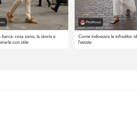
osso
PittaRosso
 barca: cosa sono, la storia e
Come indossare le infradito: id
narle con stile
l’estate