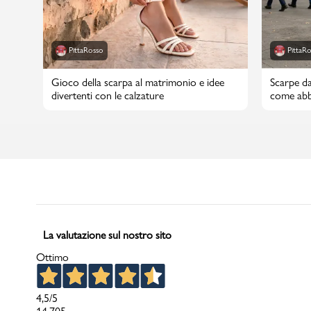
PittaRosso
PittaR
Gioco della scarpa al matrimonio e idee
Scarpe da
divertenti con le calzature
come abbi
La valutazione sul nostro sito
Ottimo
4,5
/5