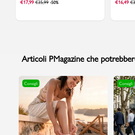
€
17,99
€
35,99
€
16,49
€
3
-50%
Articoli PMagazine che potrebbero
Consigli
Consigli