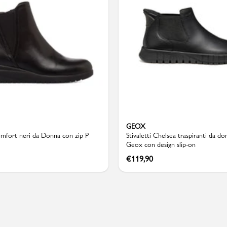
Valigie
GEOX
comfort neri da Donna con zip P
Stivaletti Chelsea traspiranti da do
Geox con design slip-on
€
119,90