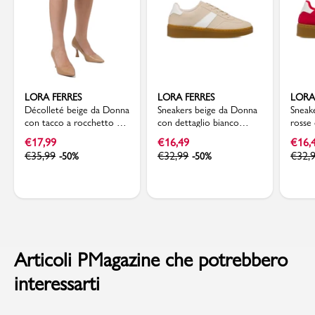
LORA FERRES
LORA FERRES
LORA
Décolleté beige da Donna
Sneakers beige da Donna
Sneak
con tacco a rocchetto 7
con dettaglio bianco
rosse 
cm Lora Ferres
laterale Lora Ferres
Lora 
€
17,99
€
16,49
€
16,
€
35,99
€
32,99
€
32,
-50%
-50%
Articoli PMagazine che potrebbero
interessarti