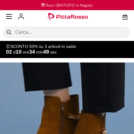
Vai al contenuto principale
🔙 Reso GRATUITO in Negozio
⏰SCONTO 50% su 3 articoli in saldo
02
10
34
48
d
ore
min
sec
SALDI
Donna