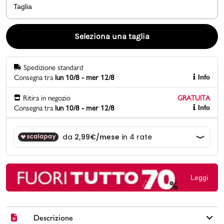
Taglia
Promo & News
Seleziona una taglia
negozi
Spedizione standard
contatti
Consegna tra
lun 10/8 - mer 12/8
Info
pcard
Ritira in negozio
GRATUITA
Consegna tra
lun 10/8 - mer 12/8
Info
Gift card
Leggi
Descrizione