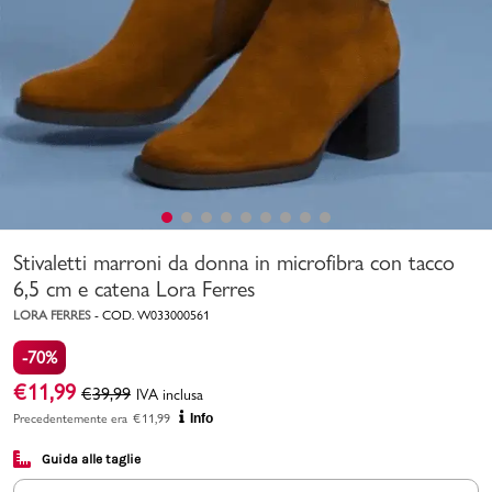
Uomo
Bambino
Sport
Valigie
Stivaletti marroni da donna in microfibra con tacco
6,5 cm e catena Lora Ferres
LORA FERRES
-
COD.
W033000561
-70%
Marchi
PMagazine
€
11,99
€
39,99
IVA inclusa
Precedentemente era
€
11,99
Info
Accedi | Registrati
Guida alle taglie
Carrello