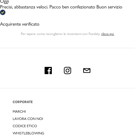
Oggi
Precisi, abbastanza veloci. Pacco ben confezionato Buon servizio
Acquirente verificato
Per sapere come raccogliamo le recensioni con Feedaty
,
clicca qui.
CORPORATE
MARCHI
LAVORA CON NOI
CODICE ETICO
WHISTLEBLOWING