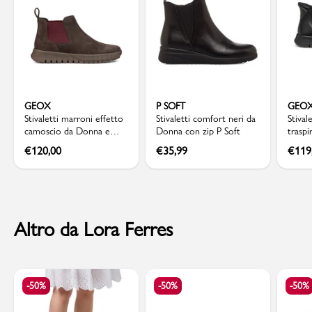
GEOX
P SOFT
GEO
Stivaletti marroni effetto
Stivaletti comfort neri da
Stival
camoscio da Donna e
Donna con zip P Soft
traspi
suola traspirante Geox
Geox 
€
120,00
€
35,99
€
119
Altro da Lora Ferres
-50%
-50%
-50%