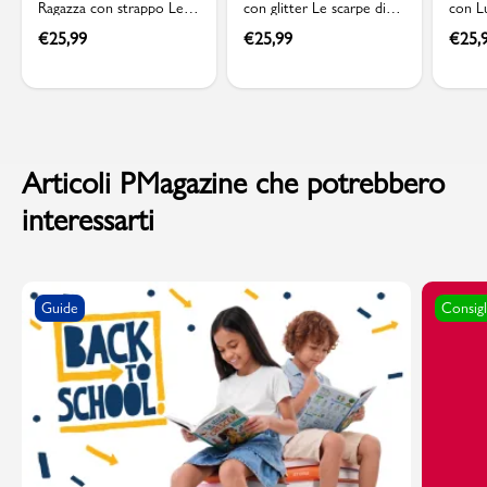
Ragazza con strappo Le
con glitter Le scarpe di
con Lu
scarpe di Alice
Alice
scarpe
€
25,99
€
25,99
€
25,
Articoli PMagazine che potrebbero
interessarti
Guide
Consigl