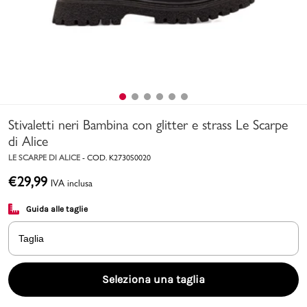
Uomo
Bambino
Sport
Valigie
Stivaletti neri Bambina con glitter e strass Le Scarpe
di Alice
LE SCARPE DI ALICE
-
COD.
K2730S0020
€
29,99
IVA inclusa
Guida alle taglie
Marchi
PMagazine
Taglia
Accedi | Registrati
Seleziona una taglia
Carrello