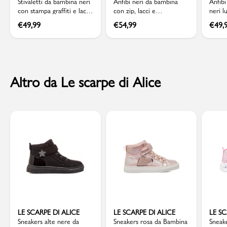
Stivaletti da bambina neri
Anfibi neri da bambina
Anfibi
con stampa graffiti e lacci
con zip, lacci e
neri l
rosa a contrasto Primigi
applicazioni colorate
latera
€
49,99
€
54,99
€
49,
Primigi
Altro da Le scarpe di Alice
LE SCARPE DI ALICE
LE SCARPE DI ALICE
LE SC
Sneakers alte nere da
Sneakers rosa da Bambina
Sneak