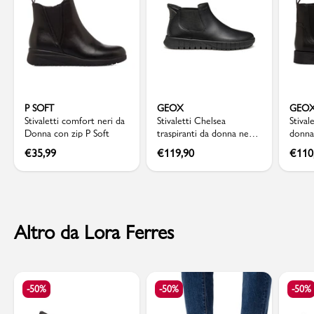
P SOFT
GEOX
GEO
Stivaletti comfort neri da
Stivaletti Chelsea
Stival
Donna con zip P Soft
traspiranti da donna neri
donna
Geox con design slip-on
elast
€
35,99
€
119,90
€
110
Altro da Lora Ferres
-50%
-50%
-50%