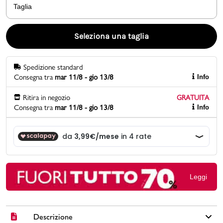
Taglia
Promo & News
Seleziona una taglia
negozi
Spedizione standard
contatti
Consegna tra
mar 11/8 - gio 13/8
Info
pcard
Ritira in negozio
GRATUITA
Consegna tra
mar 11/8 - gio 13/8
Info
Gift card
Leggi
Descrizione