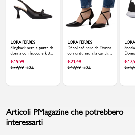
LORA FERRES
LORA FERRES
LORA
Slingback nere a punta da
Décolleté nere da Donna
Sneak
donna con fiocco e kitten
con cinturino alla caviglia
Donna
heels 7,5 cm Lora Ferres
e tacco a rocchetto Lora
trafor
€
19,99
€
21,49
€
17,
Ferres
€
39,99
€
42,99
€
35,
-50%
-50%
Articoli PMagazine che potrebbero
interessarti