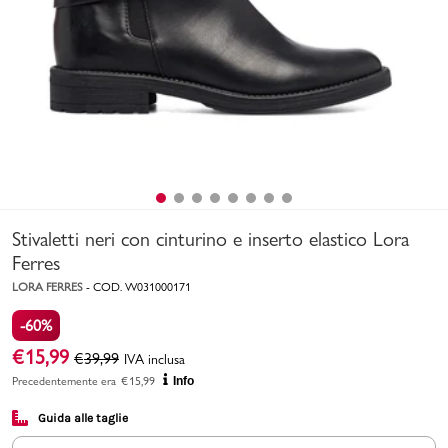
Uomo
Bambino
Sport
Valigie
Stivaletti neri con cinturino e inserto elastico Lora
Ferres
LORA FERRES
-
COD.
W031000171
-60%
Marchi
PMagazine
€
15,99
€
39,99
IVA inclusa
Precedentemente era
€
15,99
Info
Accedi | Registrati
Guida alle taglie
Carrello