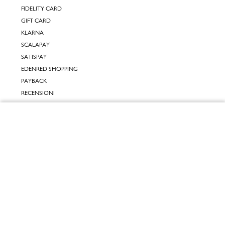
FIDELITY CARD
GIFT CARD
KLARNA
SCALAPAY
SATISPAY
EDENRED SHOPPING
PAYBACK
RECENSIONI
INPOST DAYS
Chiudi
INFORMATIVE
Vai al mio carrello
INFORMATIVA ONLINE
INFORMATIVA LAVORA CON NOI
INFORMATIVA ACCESSIBILITÀ
COOKIE POLICY
PREFERENZE DEI COOKIES