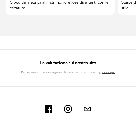
Gioco della scarpa al matrimonio e idee divertenti con le
Scarpe d
calzature
stile
La valutazione sul nostro sito
Per sapere come raccogliamo le recensioni con Feedaty
,
clicca qui.