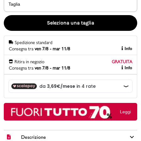
Taglia
Promo & News
Seleziona una taglia
negozi
Spedizione standard
contatti
Consegna tra
ven 7/8 - mar 11/8
Info
pcard
Ritira in negozio
GRATUITA
Consegna tra
ven 7/8 - mar 11/8
Info
Gift card
Leggi
Descrizione