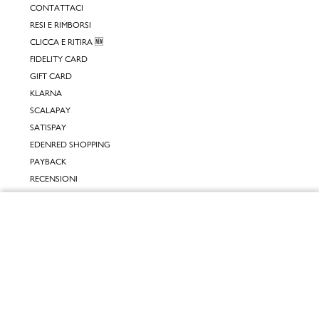
CONTATTACI
RESI E RIMBORSI
CLICCA E RITIRA 🆕
FIDELITY CARD
GIFT CARD
KLARNA
SCALAPAY
SATISPAY
EDENRED SHOPPING
PAYBACK
RECENSIONI
INPOST DAYS
Chiudi
INFORMATIVE
Vai al mio carrello
INFORMATIVA ONLINE
INFORMATIVA LAVORA CON NOI
INFORMATIVA ACCESSIBILITÀ
COOKIE POLICY