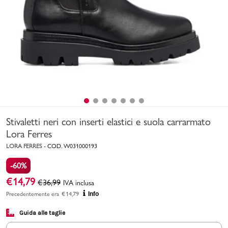
Uomo
Bambino
Sport
Valigie
Stivaletti neri con inserti elastici e suola carrarmato
Lora Ferres
LORA FERRES
-
COD.
W031000193
-60%
Marchi
PMagazine
€
14,79
€
36,99
IVA inclusa
Precedentemente era
€
14,79
Info
Accedi | Registrati
Guida alle taglie
Carrello