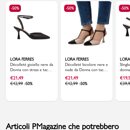
-50%
-50%
-50%
LORA FERRES
LORA FERRES
LORA
Décolleté gioiello nere da
Décolleté bicolore nere e
Slingb
Donna con strass e tacco
nude da Donna con tacco
donna
rocchetto 7 cm Lora
a rocchetto 7,5 cm Lora
heels
€
21,49
€
21,49
€
19,
Ferres
Ferres
€
42,99
€
42,99
€
39,
-50%
-50%
Articoli PMagazine che potrebbero