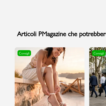
Marchi
Articoli PMagazine che potrebbero
Accedi | Registrati
Carrello
Consigli
Consigli
Promo & News
negozi
contatti
pcard
Gift card