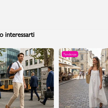
PMagazine
 interessarti
Tendenze