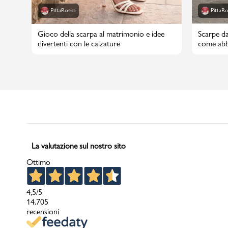
PittaRosso
PittaR
Gioco della scarpa al matrimonio e idee
Scarpe da
divertenti con le calzature
come abbi
La valutazione sul nostro sito
Ottimo
4,5
/5
14.705
recensioni