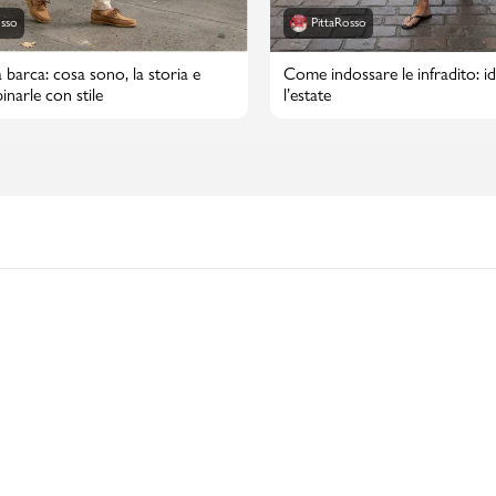
osso
PittaRosso
 barca: cosa sono, la storia e
Come indossare le infradito: id
narle con stile
l’estate