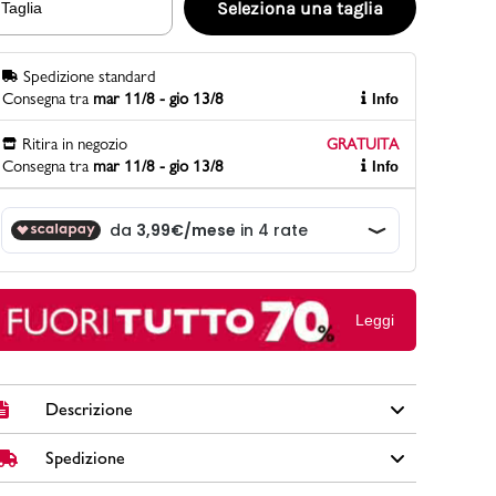
Seleziona una taglia
Taglia
Spedizione standard
PittaRosso
Consegna tra
mar 11/8 - gio 13/8
Info
Scopri di più
Gioco della scarpa al matrimonio e idee
Ritira in negozio
GRATUITA
divertenti con le calzature
Consegna tra
mar 11/8 - gio 13/8
Info
Leggi
Descrizione
Spedizione
Stivaletti Piazza di Spagna in similpelle colore nero con
inserti elastici laterali.