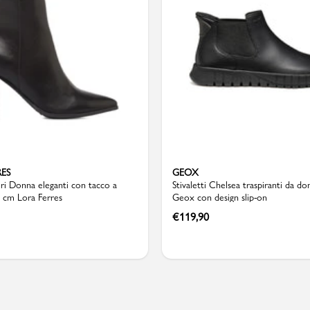
Valigie
RES
GEOX
neri Donna eleganti con tacco a
Stivaletti Chelsea traspiranti da do
 cm Lora Ferres
Geox con design slip-on
€
119,90