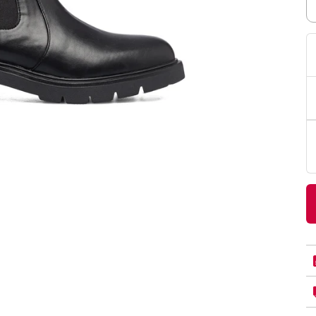
PittaRosso
Donna
mano: la guida
Back to School 2026: la guida definitiva per il
nsieri
rientro a scuola