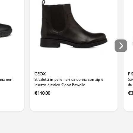
GEOX
P 
nna neri
Stivaletti in pelle neri da donna con zip e
Sti
inserto elastico Geox Rawelle
da
€
110,00
€
3