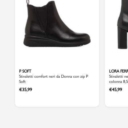
Sport
P SOFT
LORA FER
Stivaletti comfort neri da Donna con zip P
Stivaletti 
Soft
colonna 8,5
€
35,99
€
45,99