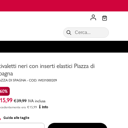
Scopri di più
VALIGIE CIAK
SALDI Donna
Scopri di più!
Acquista ora
Acquista ora
tivaletti neri con inserti elastici Piazza di
RONCATO
Acquista ora
Consigli
pagna
AZZA DI SPAGNA
-
COD.
W031000209
Acquista
-60%
15,99
€
39,99
IVA inclusa
ecedentemente era
€
15,99
Info
Guida alle taglie