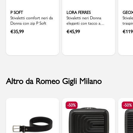
P SOFT
LORA FERRES
GEO
Stivaletti comfort neri da
Stivaletti neri Donna
Stival
Donna con zip P Soft
eleganti con tacco a
traspi
colonna 8,5 cm Lora
Geox 
€
35,99
€
45,99
€
119
Ferres
Altro da Romeo Gigli Milano
-50%
-50%