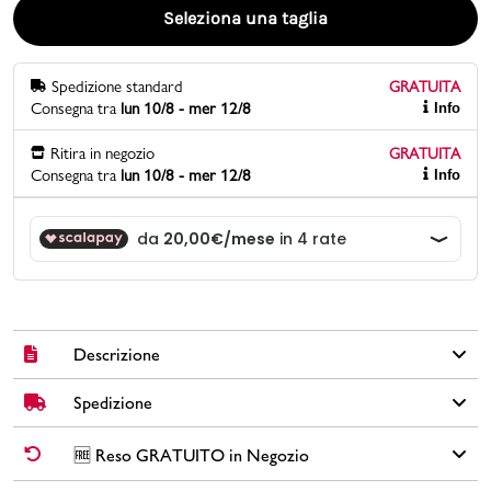
Seleziona una taglia
Promo & News
Spedizione standard
GRATUITA
negozi
Consegna tra
lun 10/8 - mer 12/8
Info
contatti
Ritira in negozio
GRATUITA
Consegna tra
lun 10/8 - mer 12/8
Info
pcard
Gift card
Descrizione
Spedizione
Stivaletti da donna Romeo Gigli Milano in similpelle colore nero
con zip laterale, tacco 6 cm, cinturino e stampa monogramma
sulla parte posteriore.
✅
Spedizione Standard GRATUITA DA € 30
➡️ Consegna in
2-5
🆓 Reso GRATUITO in Negozio
giorni
lavorativi. Per ordini inferiori a € 30,00 la Spedizione ha un
Brand: Romeo Gigli Milano