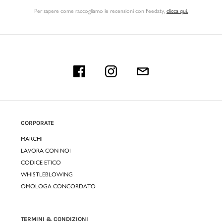
Per sapere come raccogliamo le recensioni con Feedaty
,
clicca qui.
CORPORATE
MARCHI
LAVORA CON NOI
CODICE ETICO
WHISTLEBLOWING
OMOLOGA CONCORDATO
TERMINI & CONDIZIONI