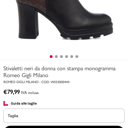
Uomo
Bambino
Sport
Valigie
Stivaletti neri da donna con stampa monogramma
Romeo Gigli Milano
ROMEO GIGLI MILANO
-
COD.
W033000444
€
79,99
IVA inclusa
Marchi
PMagazine
Guida alle taglie
Accedi | Registrati
Taglia
Carrello