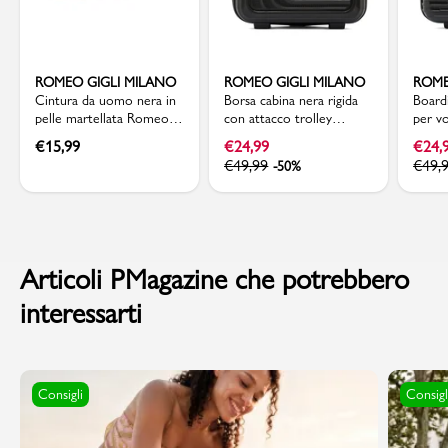
ROMEO GIGLI MILANO
ROMEO GIGLI MILANO
ROME
Cintura da uomo nera in
Borsa cabina nera rigida
Boardi
pelle martellata Romeo
con attacco trolley
per v
Gigli Milano
Romeo Gigi Milano
Gigli 
€
15,99
€
24,99
€
24,
€
49,99
€
49,
-50%
Articoli PMagazine che potrebbero
interessarti
Consigli
Consigl