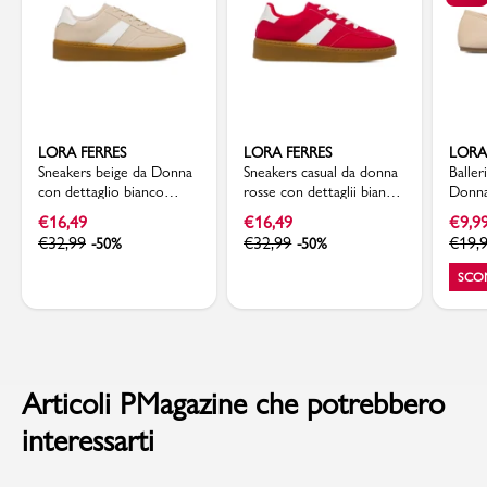
LORA FERRES
LORA FERRES
LORA
Sneakers beige da Donna
Sneakers casual da donna
Baller
con dettaglio bianco
rosse con dettaglii bianchi
Donna
laterale Lora Ferres
Lora Ferres
Lora 
€
16,49
€
16,49
€
9,9
€
32,99
€
32,99
€
19,
-50%
-50%
SCO
Articoli PMagazine che potrebbero
interessarti