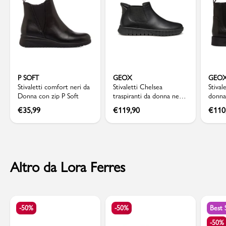
P SOFT
GEOX
GEO
Stivaletti comfort neri da
Stivaletti Chelsea
Stival
Donna con zip P Soft
traspiranti da donna neri
donna
Geox con design slip-on
elast
€
35,99
€
119,90
€
110
Altro da Lora Ferres
-50%
-50%
Best 
-50%