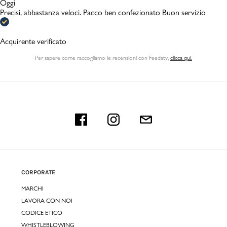
Oggi
Precisi, abbastanza veloci. Pacco ben confezionato Buon servizio
Acquirente verificato
Per sapere come raccogliamo le recensioni con Feedaty
,
clicca qui.
CORPORATE
MARCHI
LAVORA CON NOI
CODICE ETICO
WHISTLEBLOWING