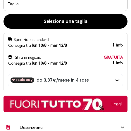
Taglia
Promo & News
Seleziona una taglia
negozi
Spedizione standard
contatti
Consegna tra
lun 10/8 - mer 12/8
Info
pcard
Ritira in negozio
GRATUITA
Consegna tra
lun 10/8 - mer 12/8
Info
Gift card
Leggi
Descrizione