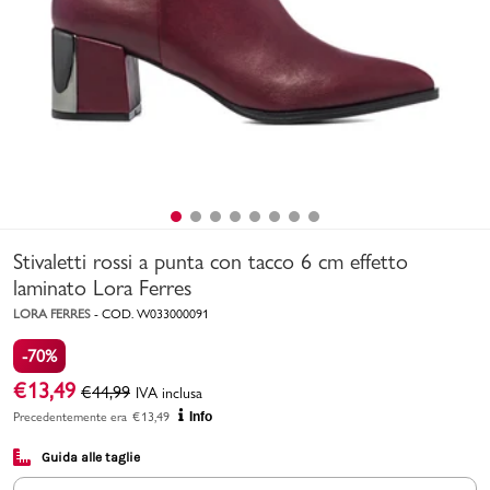
Uomo
Bambino
Sport
Valigie
Stivaletti rossi a punta con tacco 6 cm effetto
laminato Lora Ferres
LORA FERRES
-
COD.
W033000091
-70%
Marchi
PMagazine
€
13,49
€
44,99
IVA inclusa
Precedentemente era
€
13,49
Info
Accedi | Registrati
Guida alle taglie
Carrello