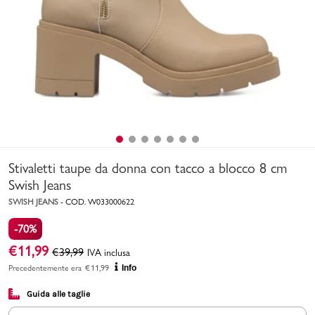
Uomo
Bambino
Sport
Valigie
Stivaletti taupe da donna con tacco a blocco 8 cm
Swish Jeans
SWISH JEANS
-
COD.
W033000622
-70%
Marchi
PMagazine
€
11,99
€
39,99
IVA inclusa
Precedentemente era
€
11,99
Info
Accedi | Registrati
Guida alle taglie
Carrello