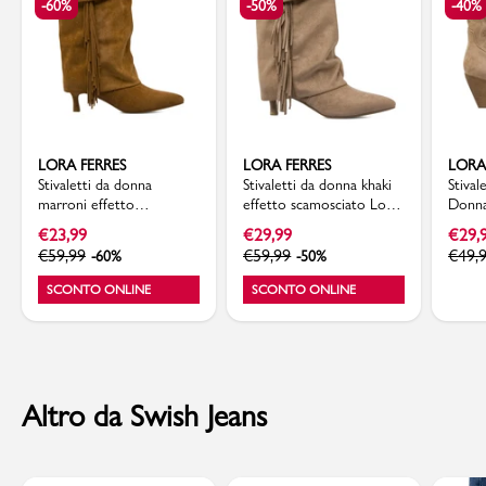
-60%
-50%
-40%
LORA FERRES
LORA FERRES
LORA
Stivaletti da donna
Stivaletti da donna khaki
Stiva
marroni effetto
effetto scamosciato Lora
Donna
scamosciato con frange
Ferres
scamo
€
23,99
€
29,99
€
29,
Lora Ferres
€
59,99
€
59,99
€
49,
-60%
-50%
SCONTO ONLINE
SCONTO ONLINE
Altro da Swish Jeans