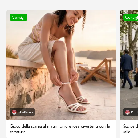
Consigli
Consigl
PittaRosso
Pitt
Gioco della scarpa al matrimonio e idee divertenti con le
Scarpe d
calzature
stile