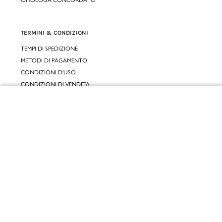
TERMINI & CONDIZIONI
TEMPI DI SPEDIZIONE
METODI DI PAGAMENTO
CONDIZIONI D'USO
CONDIZIONI DI VENDITA
GARANZIA LEGALE
Chiudi
GARANZIA CONVENZIONALE
Vai al mio carrello
SERVIZIO CLIENTI
CONTATTACI
RESI E RIMBORSI
CLICCA E RITIRA 🆕
FIDELITY CARD
GIFT CARD
KLARNA