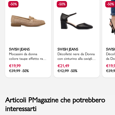
-50%
-50%
-50%
SWISH JEANS
SWISH JEANS
SWIS
Mocassini da donna
Décolleté nere da Donna
Décol
colore taupe effetto rafia
con cinturino alla caviglia
da Do
con morsetto in metallo
e tacco 5,5 cm Swish
tacco
€
19,99
€
21,49
€
19,
Swish Jeans
Jeans
Swish 
€
39,99
€
42,99
€
39,
-50%
-50%
Articoli PMagazine che potrebbero
interessarti