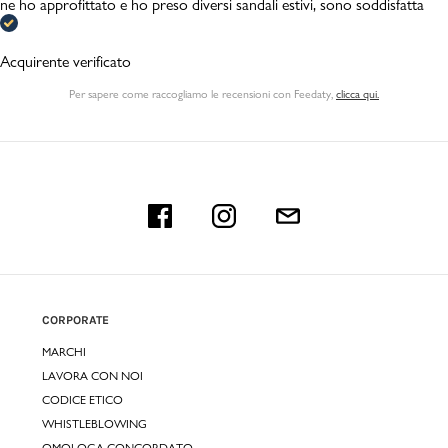
ne ho approfittato e ho preso diversi sandali estivi, sono soddisfatta
Acquirente verificato
Per sapere come raccogliamo le recensioni con Feedaty
,
clicca qui.
CORPORATE
MARCHI
LAVORA CON NOI
CODICE ETICO
WHISTLEBLOWING
OMOLOGA CONCORDATO