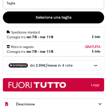
Taglia
Promo & News
Seleziona una taglia
negozi
Spedizione standard
contatti
Consegna tra
ven 7/8 - mar 11/8
Info
pcard
Ritira in negozio
GRATUITA
Consegna tra
ven 7/8 - mar 11/8
Info
Gift card
Leggi
Descrizione