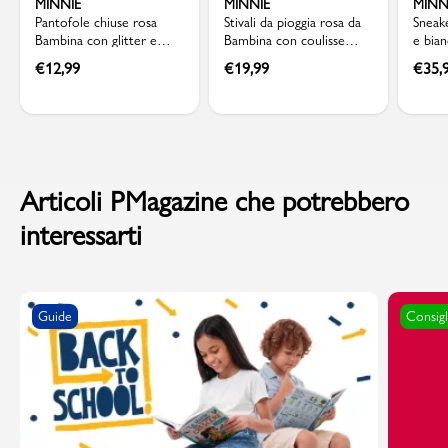
MINNIE
MINNIE
MINN
Pantofole chiuse rosa
Stivali da pioggia rosa da
Sneak
Bambina con glitter e
Bambina con coulisse
e bian
fiocco posteriore Minnie
Minnie
e glit
€
12,99
€
19,99
€
35,
Articoli PMagazine che potrebbero
interessarti
Guide
Consigl