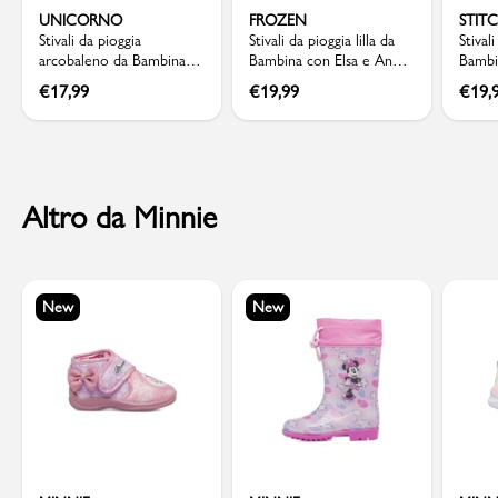
UNICORNO
FROZEN
STIT
Stivali da pioggia
Stivali da pioggia lilla da
Stival
arcobaleno da Bambina
Bambina con Elsa e Anna
Bambi
con stampa Unicorno
Frozen
€
17,99
€
19,99
€
19,
Altro da Minnie
New
New