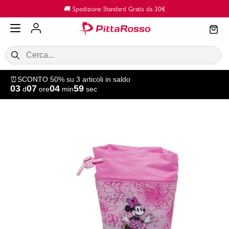
Vai al contenuto principale
🚚 Spedizione Standard Gratis da 30€
⏰SCONTO 50% su 3 articoli in saldo
03
07
04
58
d
ore
min
sec
SALDI
Donna