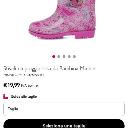
Uomo
Bambino
Sport
Valigie
Stivali da pioggia rosa da Bambina Minnie
MINNIE
-
COD.
P4710S0003
€
19,99
IVA inclusa
Guida alle taglie
Marchi
PMagazine
Taglia
Accedi | Registrati
Seleziona una taglia
Carrello