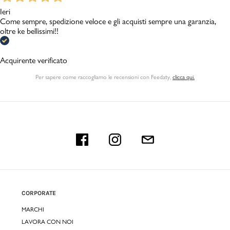
Ieri
Come sempre, spedizione veloce e gli acquisti sempre una garanzia,
oltre ke bellissimi!!
Acquirente verificato
Per sapere come raccogliamo le recensioni con Feedaty
,
clicca qui.
CORPORATE
MARCHI
LAVORA CON NOI