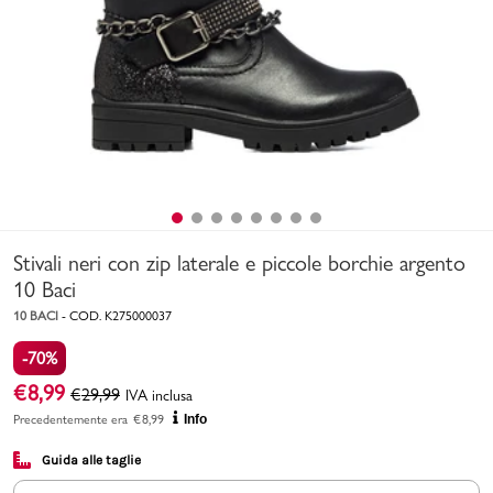
Uomo
Bambino
Sport
Valigie
Stivali neri con zip laterale e piccole borchie argento
10 Baci
10 BACI
-
COD.
K275000037
-70%
Marchi
PMagazine
€
8,99
€
29,99
IVA inclusa
Precedentemente era
€
8,99
Info
Accedi | Registrati
Guida alle taglie
Carrello