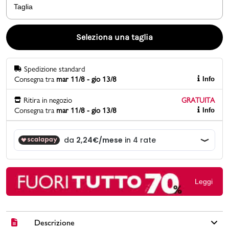
Taglia
Promo & News
Seleziona una taglia
negozi
Spedizione standard
contatti
Consegna tra
mar 11/8 - gio 13/8
Info
pcard
Ritira in negozio
GRATUITA
Consegna tra
mar 11/8 - gio 13/8
Info
Gift card
Leggi
Descrizione