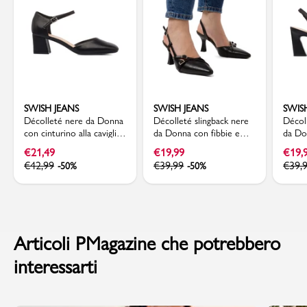
SWISH JEANS
SWISH JEANS
SWIS
Décolleté nere da Donna
Décolleté slingback nere
Décol
con cinturino alla caviglia
da Donna con fibbie e
da Do
e tacco 5,5 cm Swish
tacco a rocchetto 7,5 cm
campa
€
21,49
€
19,99
€
19,
Jeans
Swish Jeans
Jeans
€
42,99
€
39,99
€
39,
-50%
-50%
Articoli PMagazine che potrebbero
interessarti