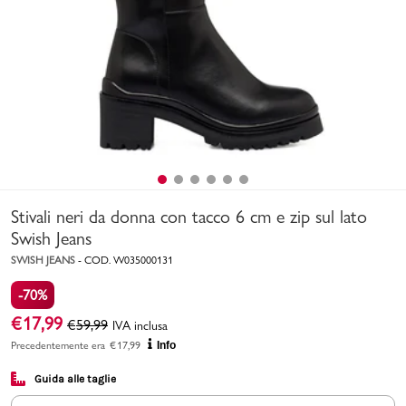
Uomo
Bambino
Sport
Valigie
Stivali neri da donna con tacco 6 cm e zip sul lato
Swish Jeans
SWISH JEANS
-
COD.
W035000131
-70%
Marchi
PMagazine
€
17,99
€
59,99
IVA inclusa
Precedentemente era
€
17,99
Info
Accedi | Registrati
Guida alle taglie
Carrello