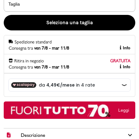
Taglia
Promo & News
Seleziona una taglia
negozi
Spedizione standard
contatti
Consegna tra
ven 7/8 - mar 11/8
Info
pcard
Ritira in negozio
GRATUITA
Consegna tra
ven 7/8 - mar 11/8
Info
Gift card
Leggi
Descrizione