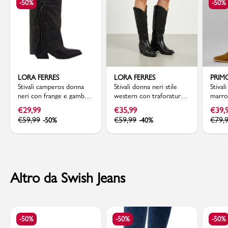
-50%
-50%
LORA FERRES
LORA FERRES
PRIM
Stivali camperos donna
Stivali donna neri stile
Stival
neri con frange e gambale
western con traforature
marron
traforato Lora Ferres
sul gambale Lora Ferres
scamo
€
29,99
€
35,99
€
39,
€
59,99
€
59,99
€
79,
-50%
-40%
Altro da Swish Jeans
-50%
-50%
-50%