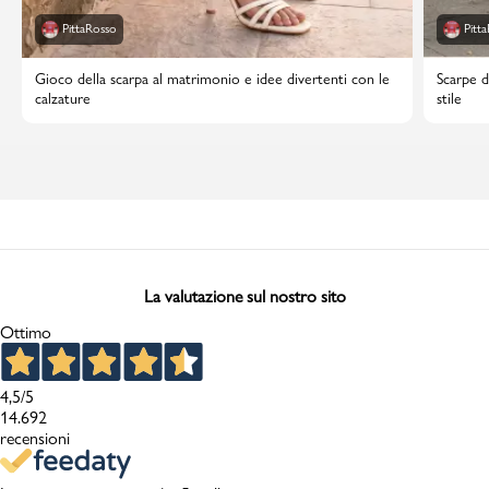
PittaRosso
Pitt
Gioco della scarpa al matrimonio e idee divertenti con le
Scarpe d
calzature
stile
La valutazione sul nostro sito
Ottimo
4,5
/5
14.692
recensioni