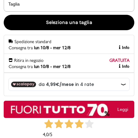
Taglia
Promo & News
Seleziona una taglia
negozi
Spedizione standard
contatti
Consegna tra
lun 10/8 - mer 12/8
Info
pcard
Ritira in negozio
GRATUITA
Consegna tra
lun 10/8 - mer 12/8
Info
Gift card
Leggi
4,0
/5