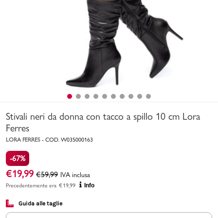
Uomo
Bambino
Sport
Valigie
Stivali neri da donna con tacco a spillo 10 cm Lora
Ferres
LORA FERRES
-
COD.
W035000163
-67%
Marchi
PMagazine
€
19,99
€
59,99
IVA inclusa
Precedentemente era
€
19,99
Info
Accedi | Registrati
Guida alle taglie
Carrello