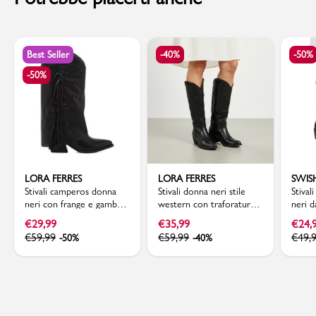
Best Seller
-40%
-50%
-50%
LORA FERRES
LORA FERRES
SWIS
Stivali camperos donna
Stivali donna neri stile
Stival
neri con frange e gambale
western con traforature
neri 
traforato Lora Ferres
sul gambale Lora Ferres
dettag
€
29,99
€
35,99
€
24,
Jeans
€
59,99
€
59,99
€
49,
-50%
-40%