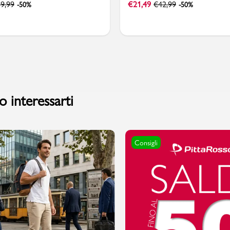
9,99
€
21,49
€
42,99
-50%
-50%
 interessarti
Consigli