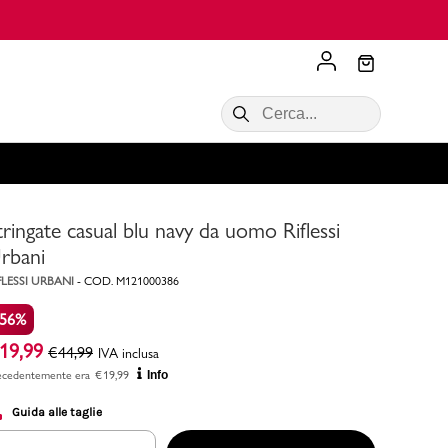
Scopri di più
VALIGIE CIAK
SALDI Donna
Scopri di più!
Acquista ora
Acquista ora
tringate casual blu navy da uomo Riflessi
RONCATO
Acquista ora
Consigli
rbani
FLESSI URBANI
-
COD.
M121000386
Acquista
-56%
19,99
€
44,99
IVA inclusa
ecedentemente era
€
19,99
Info
Guida alle taglie