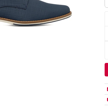
PittaRosso
Donna
mano: la guida
Back to School 2026: la guida definitiva per il
nsieri
rientro a scuola