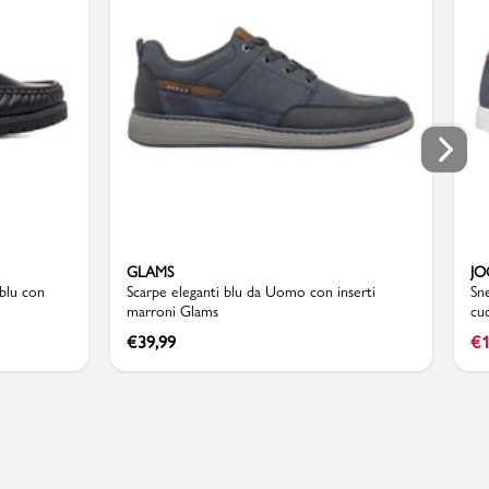
GLAMS
JO
blu con
Scarpe eleganti blu da Uomo con inserti
Sn
marroni Glams
cuc
€
39,99
€
1