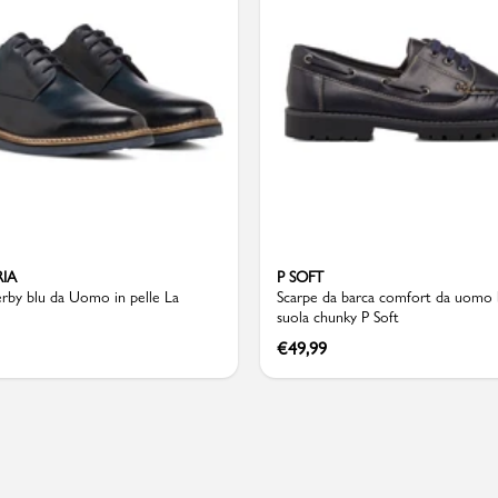
Valigie
RIA
P SOFT
erby blu da Uomo in pelle La
Scarpe da barca comfort da uomo 
suola chunky P Soft
€
49,99