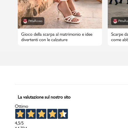
PittaRosso
PittaR
Gioco della scarpa al matrimonio e idee
Scarpe da
divertenti con le calzature
come abbi
La valutazione sul nostro sito
Ottimo
4,5
/5