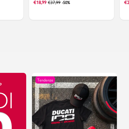
€
18,99
€
37,99
€
2
-50%
Tendenze