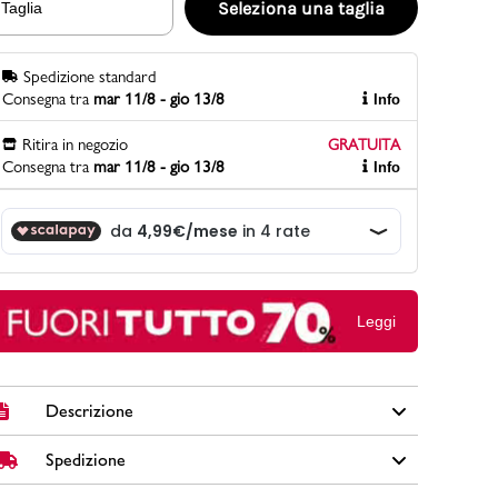
Seleziona una taglia
Taglia
Spedizione standard
PittaRosso
Consegna tra
mar 11/8 - gio 13/8
Info
Scopri di più
Gioco della scarpa al matrimonio e idee
Ritira in negozio
GRATUITA
divertenti con le calzature
Consegna tra
mar 11/8 - gio 13/8
Info
Leggi
Descrizione
Spedizione
Stringate casual da uomo Riflessi Urbani in similpelle
colore blu navy con allacciatura Derby.