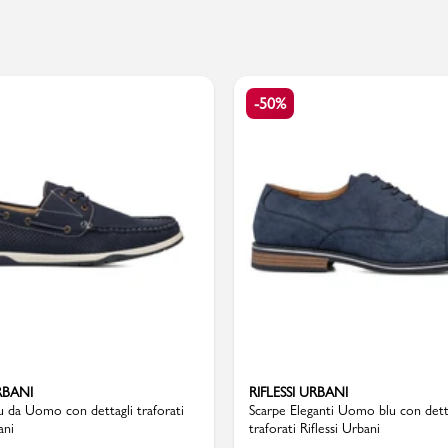
PMagazine
-50%
RBANI
RIFLESSI URBANI
u da Uomo con dettagli traforati
Scarpe Eleganti Uomo blu con dett
ani
traforati Riflessi Urbani