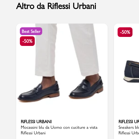
Altro da Riflessi Urbani
Marchi
Best Seller
-50%
-50%
Accedi | Registrati
Carrello
Promo & News
negozi
contatti
pcard
RIFLESSI URBANI
RIFLESSI U
Mocassini blu da Uomo con cuciture a vista
Sneakers bl
Riflessi Urbani
Riflessi Urb
Gift card