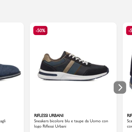
-50%
-
RIFLESSI URBANI
RI
agli
Sneakers bicolore blu e taupe da Uomo con
Sc
logo Riflessi Urbani
con