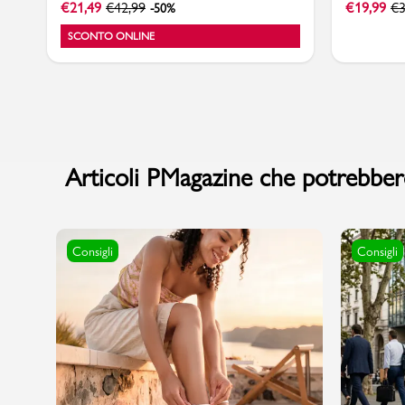
€
21,49
€
42,99
€
19,99
€
3
-50%
SCONTO ONLINE
Articoli PMagazine che potrebbero
Consigli
Consigli