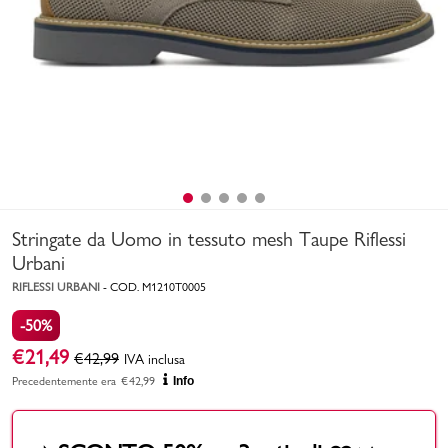
Uomo
Bambino
Sport
Valigie
Stringate da Uomo in tessuto mesh Taupe Riflessi
Urbani
RIFLESSI URBANI
-
COD.
M1210T0005
-50%
Marchi
PMagazine
€
21,49
€
42,99
IVA inclusa
Precedentemente era
€
42,99
Info
Accedi | Registrati
Carrello