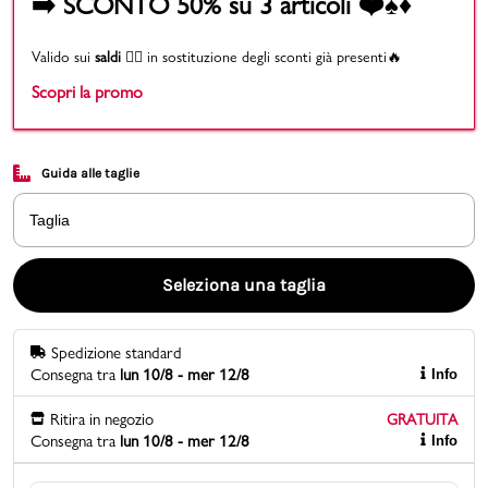
➡️ SCONTO 50% su 3 articoli ❤️♠️♦️
Promo & News
Valido sui
saldi
👉🏻 in sostituzione degli sconti già presenti🔥
Scopri la promo
negozi
contatti
Guida alle taglie
pcard
Taglia
Gift card
Seleziona una taglia
Spedizione standard
Consegna tra
lun 10/8 - mer 12/8
Info
Ritira in negozio
GRATUITA
Consegna tra
lun 10/8 - mer 12/8
Info