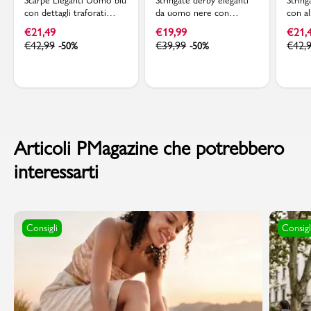
con dettagli traforati
da uomo nere con
con a
Riflessi Urbani
dettagli brogue Riflessi
Rifles
€
21,49
€
19,99
€
21,
Urbani
€
42,99
€
39,99
€
42,
-50%
-50%
Articoli PMagazine che potrebbero
interessarti
Consigli
Consigl