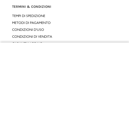
TERMINI & CONDIZIONI
TEMPI DI SPEDIZIONE
METODI DI PAGAMENTO
CONDIZIONI D'USO
CONDIZIONI DI VENDITA
GARANZIA LEGALE
GARANZIA CONVENZIONALE
Chiudi
SERVIZIO CLIENTI
Vai al mio carrello
CONTATTACI
RESI E RIMBORSI
CLICCA E RITIRA 🆕
FIDELITY CARD
GIFT CARD
KLARNA
SCALAPAY
SATISPAY