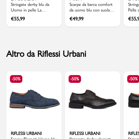
Stringate derby blu da
Scarpe da barca comfort
String
Uomo in pelle La
da uomo blu con suola
Pelle
Cuoieria
chunky P Soft
Memor
€
55,99
€
49,99
€
55,
Altro da Riflessi Urbani
-50%
-50%
-50%
RIFLESSI URBANI
RIFLESSI URBANI
RIFLE
Scarpe Eleganti Uomo blu
Stringate derby eleganti
Strin