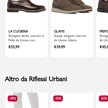
LA CUOIERIA
GLAMS
PRIM
Stringate derby marroni in
Scarpe eleganti marroni
Strin
Pelle da Uomo con
da Uomo Glams
da Uo
Memory La Cuoieria
inser
€
55,99
€
39,99
€
45,
Altro da Riflessi Urbani
-30%
-50%
-50%