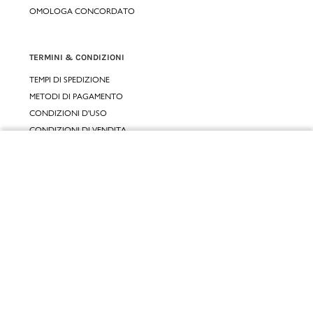
OMOLOGA CONCORDATO
TERMINI & CONDIZIONI
TEMPI DI SPEDIZIONE
METODI DI PAGAMENTO
CONDIZIONI D'USO
CONDIZIONI DI VENDITA
GARANZIA LEGALE
Chiudi
GARANZIA CONVENZIONALE
Vai al mio carrello
SERVIZIO CLIENTI
CONTATTACI
RESI E RIMBORSI
CLICCA E RITIRA 🆕
FIDELITY CARD
GIFT CARD