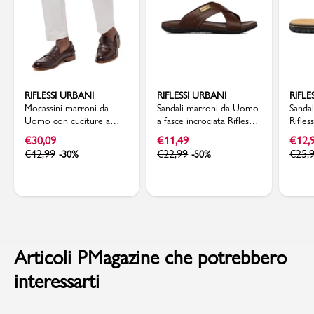
RIFLESSI URBANI
RIFLESSI URBANI
RIFLE
Mocassini marroni da
Sandali marroni da Uomo
Sanda
Uomo con cuciture a
a fasce incrociata Riflessi
Rifles
vista Riflessi Urbani
Urbani
€
30,09
€
11,49
€
12,
€
42,99
€
22,99
€
25,
-30%
-50%
Articoli PMagazine che potrebbero
interessarti