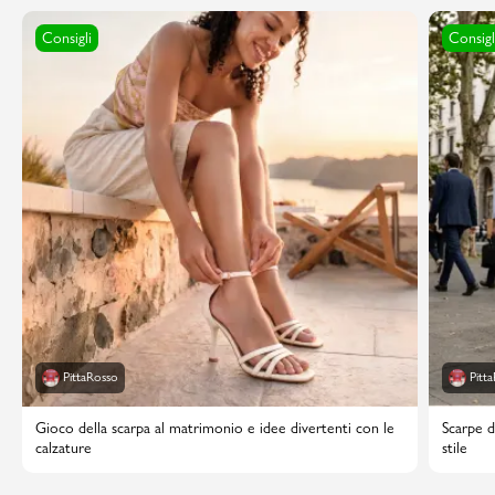
Consigli
Consigl
PittaRosso
Pitt
Gioco della scarpa al matrimonio e idee divertenti con le
Scarpe d
calzature
stile