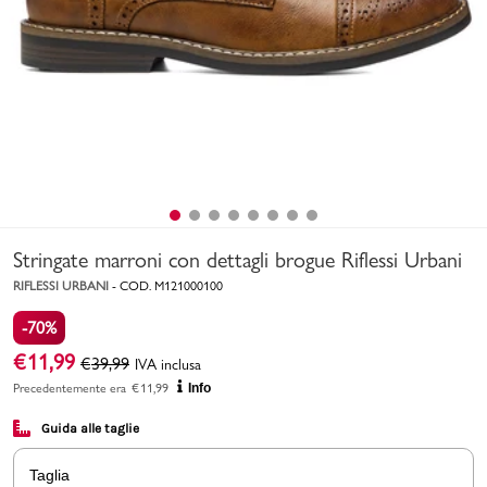
Uomo
Bambino
Sport
Valigie
Stringate marroni con dettagli brogue Riflessi Urbani
RIFLESSI URBANI
-
COD.
M121000100
-70%
€
11,99
€
39,99
IVA inclusa
Marchi
PMagazine
Precedentemente era
€
11,99
Info
Guida alle taglie
Accedi | Registrati
Taglia
Carrello