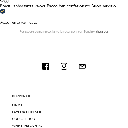
Oggi
Precisi, abbastanza veloci. Pacco ben confezionato Buon servizio
Acquirente verificato
Per sapere come raccogliamo le recensioni con Feedaty
,
clicca qui.
CORPORATE
MARCHI
LAVORA CON NOI
CODICE ETICO
WHISTLEBLOWING