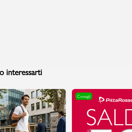
Valigie
 interessarti
Consigli