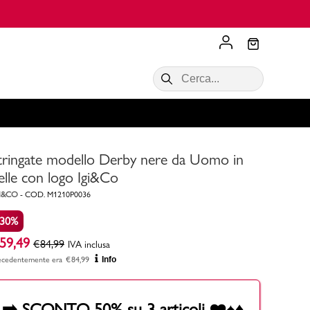
🔙 Reso GRATUITO in Negozio
Scopri di più
VALIGIE CIAK
SALDI Donna
Scopri di più!
Acquista ora
Acquista ora
tringate modello Derby nere da Uomo in
RONCATO
Acquista ora
Consigli
elle con logo Igi&Co
I&CO
-
COD.
M1210P0036
Acquista
-30%
59,49
€
84,99
IVA inclusa
ecedentemente era
€
84,99
Info
➡️ SCONTO 50% su 3 articoli ❤️♠️♦️