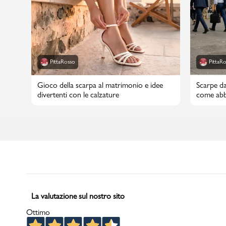
Marchi
PittaRosso
PittaR
Accedi | Registrati
Gioco della scarpa al matrimonio e idee
Scarpe da
divertenti con le calzature
come abbi
Carrello
Promo & News
negozi
contatti
pcard
La valutazione sul nostro sito
Ottimo
Gift card