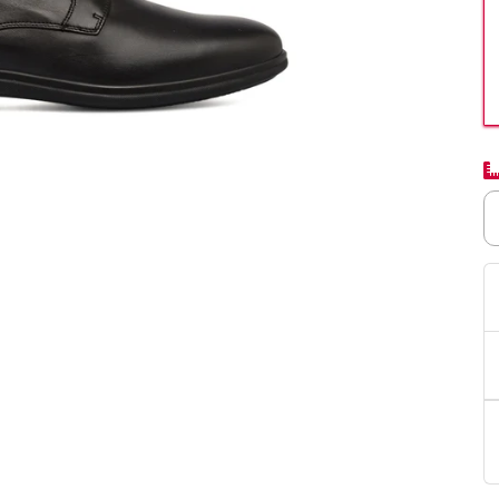
PittaRosso
Donna
mano: la guida
Back to School 2026: la guida definitiva per il
nsieri
rientro a scuola