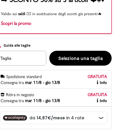
Valido sui
saldi
👉🏻 in sostituzione degli sconti già presenti🔥
Scopri la promo
PittaRosso
Scopri di più
Gioco della scarpa al matrimonio e idee
divertenti con le calzature
Guida alle taglie
Seleziona una taglia
Taglia
Spedizione standard
GRATUITA
Consegna tra
mar 11/8 - gio 13/8
Info
Ritira in negozio
GRATUITA
Consegna tra
mar 11/8 - gio 13/8
Info