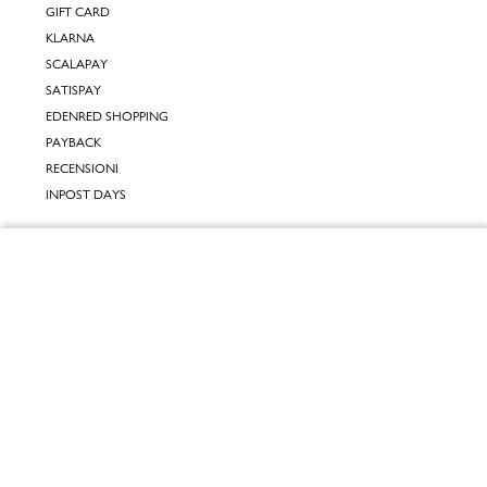
GIFT CARD
KLARNA
SCALAPAY
SATISPAY
EDENRED SHOPPING
PAYBACK
RECENSIONI
INPOST DAYS
INFORMATIVE
Chiudi
INFORMATIVA ONLINE
INFORMATIVA LAVORA CON NOI
Vai al mio carrello
INFORMATIVA ACCESSIBILITÀ
COOKIE POLICY
PREFERENZE DEI COOKIES