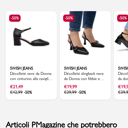
-50%
-50%
-50%
SWISH JEANS
SWISH JEANS
SWIS
Décolleté nere da Donna
Décolleté slingback nere
Décol
con cinturino alla caviglia
da Donna con fibbie e
da do
e tacco 5,5 cm Swish
tacco a rocchetto 7,5 cm
con t
€
21,49
€
19,99
€
19,
Jeans
Swish Jeans
Jeans
€
42,99
€
39,99
€
39,
-50%
-50%
Articoli PMagazine che potrebbero