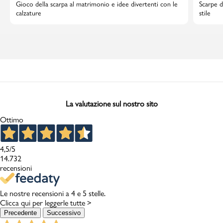
Gioco della scarpa al matrimonio e idee divertenti con le
Scarpe d
calzature
stile
La valutazione sul nostro sito
Ottimo
4,5
/5
14.732
recensioni
Le nostre recensioni a 4 e 5 stelle.
Clicca qui per leggerle tutte >
Precedente
Successivo