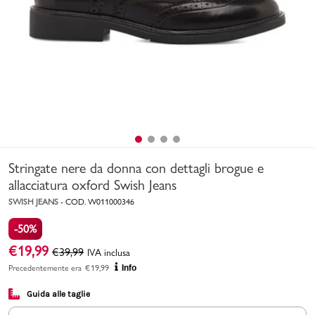
Uomo
Bambino
Sport
Valigie
Stringate nere da donna con dettagli brogue e
allacciatura oxford Swish Jeans
SWISH JEANS
-
COD.
W011000346
-50%
Marchi
PMagazine
€
19,99
€
39,99
IVA inclusa
Precedentemente era
€
19,99
Info
Accedi | Registrati
Guida alle taglie
Carrello