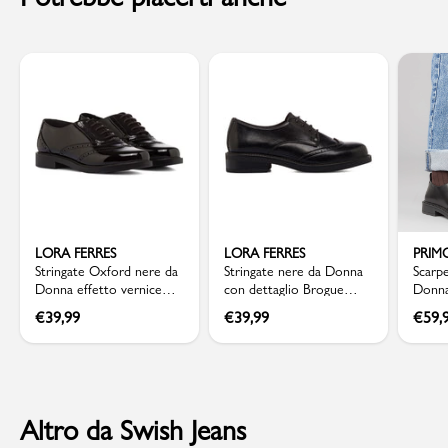
LORA FERRES
LORA FERRES
PRIM
Stringate Oxford nere da
Stringate nere da Donna
Scarp
Donna effetto vernice
con dettaglio Brogue
Donna
Lora Ferres
Lora Ferres
Primo
€
39,99
€
39,99
€
59,
Altro da Swish Jeans