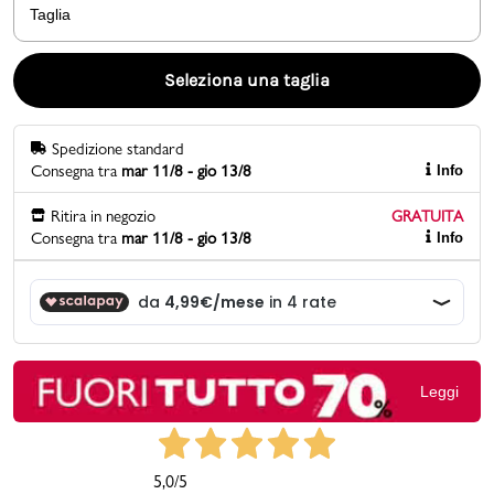
Taglia
Promo & News
Seleziona una taglia
negozi
Spedizione standard
contatti
Consegna tra
mar 11/8 - gio 13/8
Info
pcard
Ritira in negozio
GRATUITA
Consegna tra
mar 11/8 - gio 13/8
Info
Gift card
Leggi
5,0
/5