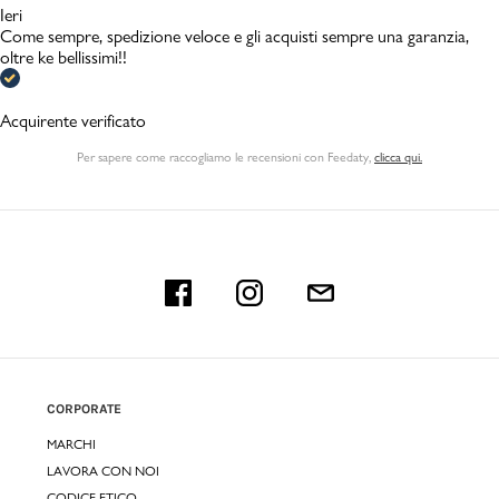
Ieri
Come sempre, spedizione veloce e gli acquisti sempre una garanzia,
oltre ke bellissimi!!
Acquirente verificato
Per sapere come raccogliamo le recensioni con Feedaty
,
clicca qui.
CORPORATE
MARCHI
LAVORA CON NOI
CODICE ETICO