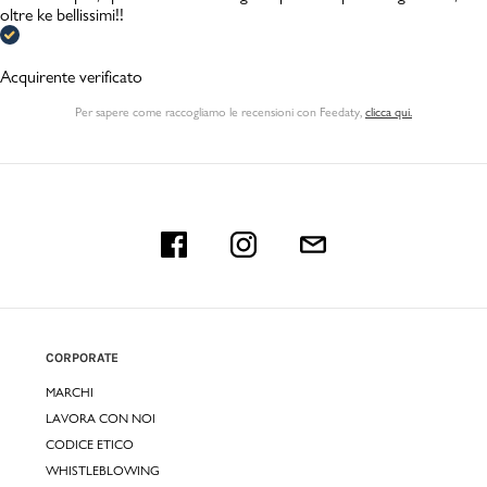
oltre ke bellissimi!!
Acquirente verificato
Per sapere come raccogliamo le recensioni con Feedaty
,
clicca qui.
CORPORATE
MARCHI
LAVORA CON NOI
CODICE ETICO
WHISTLEBLOWING