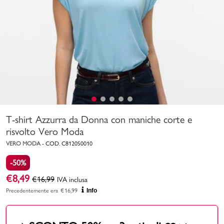
Uomo
Bambino
Sport
Valigie
T-shirt Azzurra da Donna con maniche corte e
risvolto Vero Moda
VERO MODA
-
COD.
C8120S0010
-50%
Marchi
PMagazine
€
8,49
€
16,99
IVA inclusa
Precedentemente era
€
16,99
Info
Accedi | Registrati
Carrello