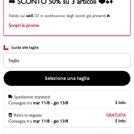
➡️ SCONTO 50% su 3 articoli ❤️♠️♦️
Promo & News
Valido sui
saldi
👉🏻 in sostituzione degli sconti già presenti🔥
Scopri la promo
negozi
contatti
Guida alle taglie
pcard
Taglia
Gift card
Seleziona una taglia
Spedizione standard
Consegna tra
mar 11/8 - gio 13/8
Info
Ritira in negozio
GRATUITA
Consegna tra
mar 11/8 - gio 13/8
Info