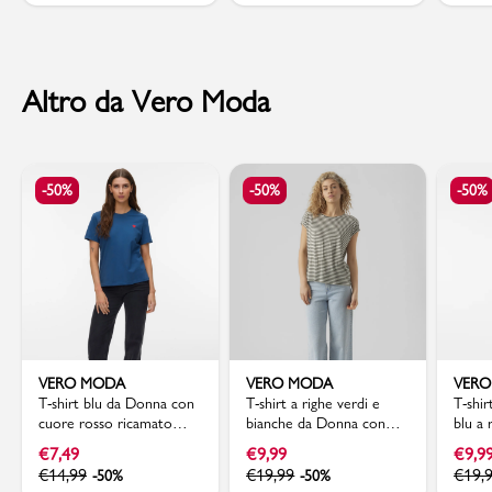
Altro da Vero Moda
-50%
-50%
-50%
VERO MODA
VERO MODA
VER
T-shirt blu da Donna con
T-shirt a righe verdi e
T-shi
cuore rosso ricamato
bianche da Donna con
blu a 
Vero Moda
girocollo Vero Moda
giroc
€
7,49
€
9,99
€
9,9
€
14,99
€
19,99
€
19,
-50%
-50%