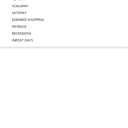
SCALAPAY
SATISPAY
EDENRED SHOPPING
PAYBACK
RECENSIONI
INPOST DAYS
INFORMATIVE
Chiudi
INFORMATIVA ONLINE
INFORMATIVA LAVORA CON NOI
Vai al mio carrello
INFORMATIVA ACCESSIBILITÀ
COOKIE POLICY
PREFERENZE DEI COOKIES