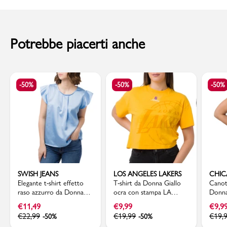
al momento della consegna. Il costo del Contrassegno è pari € 5,00.
Per info sui
Tempi di Spedizione
,
clicca qui
.
Potrebbe piacerti anche
-50%
-50%
-50%
SWISH JEANS
LOS ANGELES LAKERS
CHIC
Elegante t-shirt effetto
T-shirt da Donna Giallo
Canot
raso azzurro da Donna
ocra con stampa LA
Donna
Swish Jeans
Lakers NBA
stamp
€
11,49
€
9,99
€
9,9
NBA
€
22,99
€
19,99
€
19,
-50%
-50%