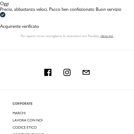
Oggi
Precisi, abbastanza veloci. Pacco ben confezionato Buon servizio
Acquirente verificato
Per sapere come raccogliamo le recensioni con Feedaty
,
clicca qui.
CORPORATE
MARCHI
LAVORA CON NOI
CODICE ETICO