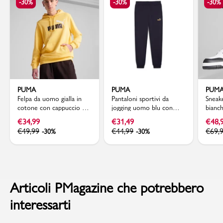
-30%
-30%
-30%
PUMA
PUMA
PUM
Felpa da uomo gialla in
Pantaloni sportivi da
Sneak
cotone con cappuccio e
jogging uomo blu con
bianc
logo a contrasto Puma
logo Puma
dettag
€
34,99
€
31,49
€
48,
Rebo
€
49,99
€
44,99
€
69,
-30%
-30%
Articoli PMagazine che potrebbero
interessarti