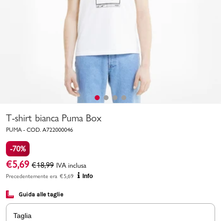
Uomo
Bambino
Sport
Valigie
T-shirt bianca Puma Box
PUMA
-
COD.
A722000046
-70%
€
5,69
€
18,99
IVA inclusa
Marchi
PMagazine
Precedentemente era
€
5,69
Info
Guida alle taglie
Accedi | Registrati
Taglia
Carrello