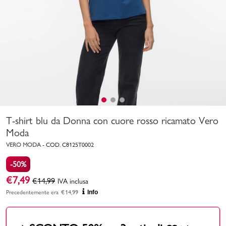
Uomo
Bambino
Sport
Valigie
T-shirt blu da Donna con cuore rosso ricamato Vero
Moda
VERO MODA
-
COD.
C8125T0002
-50%
Marchi
PMagazine
€
7,49
€
14,99
IVA inclusa
Precedentemente era
€
14,99
Info
Accedi | Registrati
Carrello