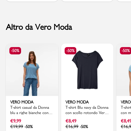
Altro da Vero Moda
-50%
-50%
-50%
VERO MODA
VERO MODA
VER
T-shirt casual da Donna
T-shirt Blu navy da Donna
T-shi
blu a righe bianche con
con scollo rotondo Vero
con m
girocollo Vero Moda
Moda
risvo
€
9,99
€
8,49
€
8,4
€
19,99
€
16,99
€
16,
-50%
-50%