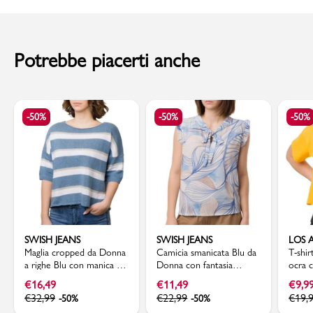
Codice articolo: 10316991
al momento della consegna. Il costo del Contrassegno è pari € 5,00.
Per info sui
Tempi di Spedizione
,
clicca qui
.
Potrebbe piacerti anche
-50%
-50%
-50%
SWISH JEANS
SWISH JEANS
LOS 
Maglia cropped da Donna
Camicia smanicata Blu da
T-shi
a righe Blu con manica a
Donna con fantasia
ocra 
tre quarti Swish Jeans
floreale e rouches Swish
Laker
€
16,49
€
11,49
€
9,9
Jeans
€
32,99
€
22,99
€
19,
-50%
-50%