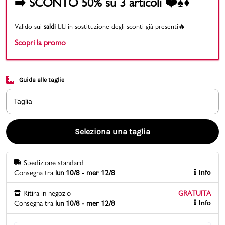
➡️ SCONTO 50% su 3 articoli ❤️♠️♦️
Promo & News
Valido sui
saldi
👉🏻 in sostituzione degli sconti già presenti🔥
Scopri la promo
negozi
contatti
Guida alle taglie
pcard
Taglia
Gift card
Seleziona una taglia
Spedizione standard
Consegna tra
lun 10/8 - mer 12/8
Info
Ritira in negozio
GRATUITA
Consegna tra
lun 10/8 - mer 12/8
Info