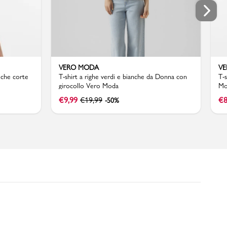
VERO MODA
V
iche corte
T-shirt a righe verdi e bianche da Donna con
T-
girocollo Vero Moda
Mo
€
9,99
€
19,99
€
8
-50%