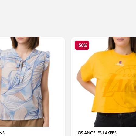
Valigie
-50%
NS
LOS ANGELES LAKERS