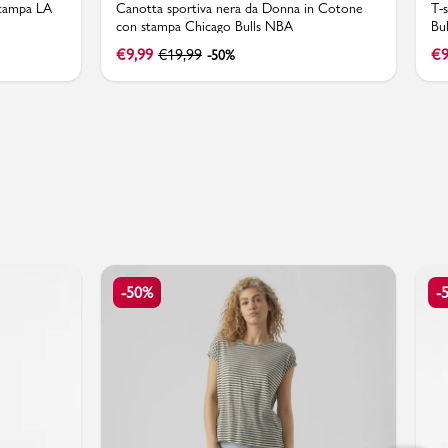
stampa LA
Canotta sportiva nera da Donna in Cotone
T-
con stampa Chicago Bulls NBA
Bu
€
9,99
€
19,99
€
9
-50%
-50%
-