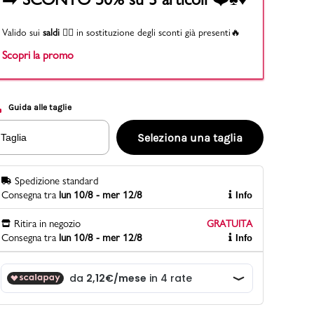
Valido sui
saldi
👉🏻 in sostituzione degli sconti già presenti🔥
Scopri la promo
PittaRosso
Scopri di più
Gioco della scarpa al matrimonio e idee
divertenti con le calzature
Guida alle taglie
Seleziona una taglia
Taglia
Spedizione standard
Consegna tra
lun 10/8 - mer 12/8
Info
Ritira in negozio
GRATUITA
Consegna tra
lun 10/8 - mer 12/8
Info