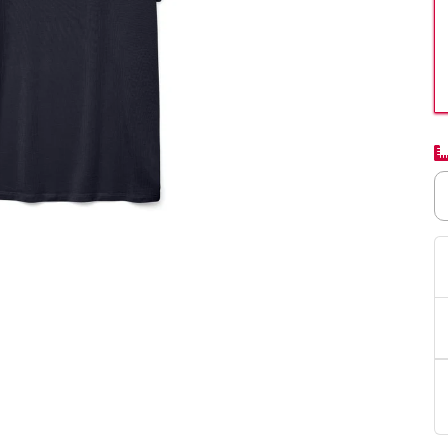
PittaRosso
Donna
mano: la guida
Back to School 2026: la guida definitiva per il
nsieri
rientro a scuola