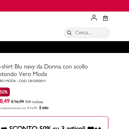
Scopri di più
VALIGIE CIAK
SALDI Donna
Scopri di più!
Acquista ora
Acquista ora
-shirt Blu navy da Donna con scollo
RONCATO
Acquista ora
Consigli
otondo Vero Moda
ERO MODA
-
COD.
C8120S0011
Acquista
-50%
8,49
€
16,99
IVA inclusa
ecedentemente era
€
16,99
Info
➡️ SCONTO 50% su 3 articoli ❤️♠️♦️