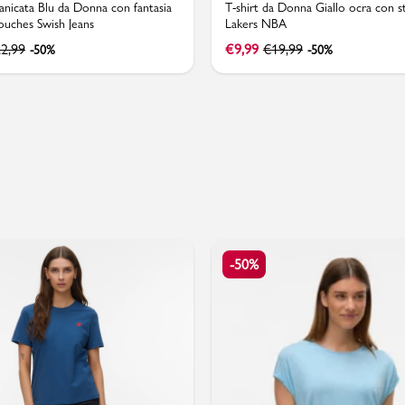
nicata Blu da Donna con fantasia
T-shirt da Donna Giallo ocra con 
rouches Swish Jeans
Lakers NBA
2,99
€
9,99
€
19,99
-50%
-50%
PMagazine
-50%