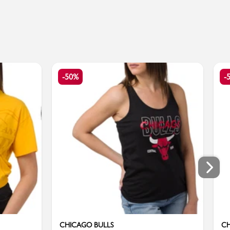
-50%
-
CHICAGO BULLS
CH