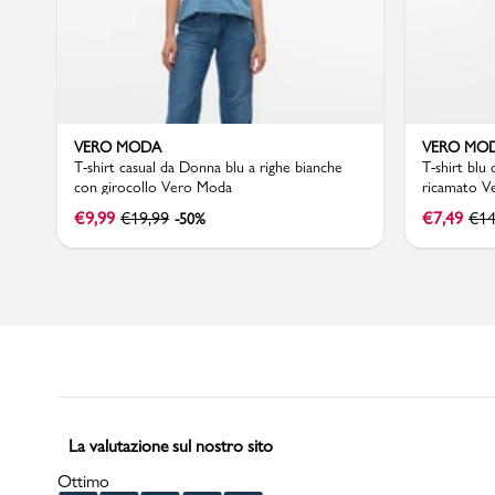
VERO MODA
VERO MO
T-shirt casual da Donna blu a righe bianche
T-shirt blu
con girocollo Vero Moda
ricamato V
€
9,99
€
19,99
€
7,49
€
14
-50%
La valutazione sul nostro sito
Ottimo