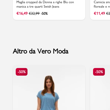
Maglia cropped da Donna a righe Blu con
Camicia sma
manica a tre quarti Swish Jeans
floreale e 
€
16,49
€
32,99
€
11,49
€
2
-50%
Marchi
Accedi | Registrati
Altro da Vero Moda
Carrello
Promo & News
-50%
-50%
negozi
contatti
pcard
Gift card