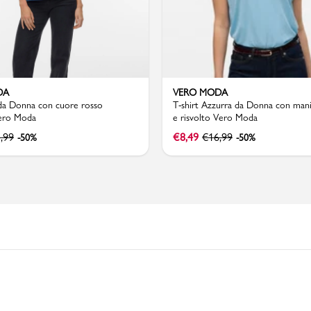
DA
VERO MODA
 da Donna con cuore rosso
T-shirt Azzurra da Donna con man
ero Moda
e risvolto Vero Moda
,99
€
8,49
€
16,99
-50%
-50%