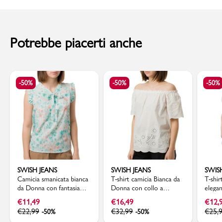
al momento della consegna. Il costo del Contrassegno è pari € 5,00.
Per info sui
Tempi di Spedizione
,
clicca qui
.
Potrebbe piacerti anche
-50%
-50%
-50%
SWISH JEANS
SWISH JEANS
SWIS
Camicia smanicata bianca
T-shirt camicia Bianca da
T-shir
da Donna con fantasia
Donna con collo a
elega
floreale e rouches Swish
barchetta e maniche in
dettag
€
11,49
€
16,49
€
12,
Jeans
Sangallo Swish Jeans
Jeans
€
22,99
€
32,99
€
25,
-50%
-50%