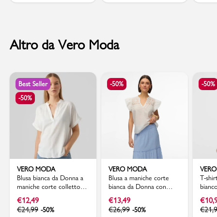
Altro da Vero Moda
Best Seller
-50%
-50%
-50%
VERO MODA
VERO MODA
VER
Blusa bianca da Donna a
Blusa a maniche corte
T-shir
maniche corte colletto
bianca da Donna con
bianco
alla coreana Vero Moda
ricami sciangallo Vero
Vero
€
12,49
€
13,49
€
10,
Moda
€
24,99
€
26,99
€
21,
-50%
-50%