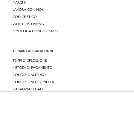
MARCHI
LAVORA CON NOI
CODICE ETICO
WHISTLEBLOWING
OMOLOGA CONCORDATO
TERMINI & CONDIZIONI
TEMPI DI SPEDIZIONE
METODI DI PAGAMENTO
CONDIZIONI D'USO
CONDIZIONI DI VENDITA
GARANZIA LEGALE
GARANZIA CONVENZIONALE
Chiudi
SERVIZIO CLIENTI
Vai al mio carrello
CONTATTACI
RESI E RIMBORSI