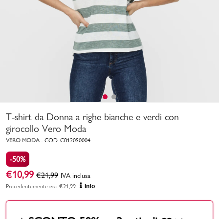
Uomo
Bambino
Sport
Valigie
T-shirt da Donna a righe bianche e verdi con
girocollo Vero Moda
VERO MODA
-
COD.
C8120S0004
-50%
Marchi
PMagazine
€
10,99
€
21,99
IVA inclusa
Precedentemente era
€
21,99
Info
Accedi | Registrati
Carrello