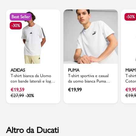
Best Seller
-50%
-30%
ADIDAS
PUMA
MIAM
T-shirt bianca da Uomo
T-shirt sportiva e casual
T-shi
con bande laterali e logo
da uomo bianca Puma
Coton
frontale adidas
con logo nero sul petto
Miam
€
19,59
€
19,99
€
9,9
€
27,99
€
19,
-30%
Altro da Ducati