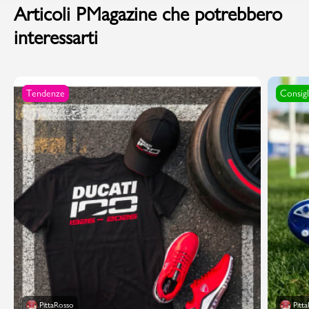
Articoli PMagazine che potrebbero
interessarti
Tendenze
Consigl
PittaRosso
Pitt