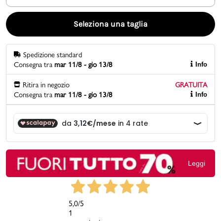
Promo & News
Seleziona una taglia
negozi
Spedizione standard
Consegna tra
mar 11/8 - gio 13/8
Info
contatti
Ritira in negozio
GRATUITA
pcard
Consegna tra
mar 11/8 - gio 13/8
Info
Gift card
Leggi
5,0
/5
1