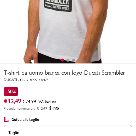
Uomo
Bambino
Sport
Valigie
T-shirt da uomo bianca con logo Ducati Scrambler
DUCATI
-
COD.
A722000475
-50%
€
12,49
€
24,99
IVA inclusa
Marchi
PMagazine
Precedentemente era
€
12,49
Info
Guida alle taglie
Accedi | Registrati
Taglia
Carrello