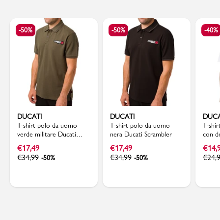
-50%
-50%
-40%
DUCATI
DUCATI
DUCA
T-shirt polo da uomo
T-shirt polo da uomo
T-shi
verde militare Ducati
nera Ducati Scrambler
con d
Scrambler
Ducat
€
17,49
€
17,49
€
14,
€
34,99
€
34,99
€
24,
-50%
-50%