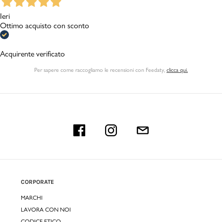
Ieri
Ottimo acquisto con sconto
Acquirente verificato
Per sapere come raccogliamo le recensioni con Feedaty
,
clicca qui.
CORPORATE
MARCHI
LAVORA CON NOI
CODICE ETICO