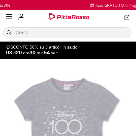
Vai al contenuto principale
🔙 Reso GRATUITO in Negozio
⏰SCONTO 50% su 3 articoli in saldo
03
20
30
54
d
ore
min
sec
SALDI
Donna