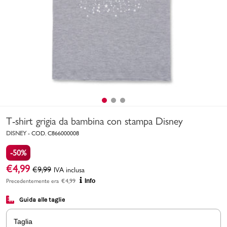
Uomo
Bambino
Sport
Valigie
T-shirt grigia da bambina con stampa Disney
DISNEY
-
COD.
C866000008
-50%
€
4,99
€
9,99
IVA inclusa
Marchi
PMagazine
Precedentemente era
€
4,99
Info
Guida alle taglie
Accedi | Registrati
Taglia
Carrello