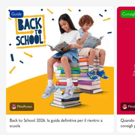
Guide
Consigl
PittaRosso
Pitt
Back to School 2026: la guida definitiva per il rientro a
Quando i
scuola
consigli