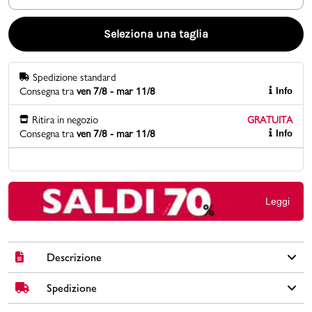
Promo & News
Seleziona una taglia
negozi
Spedizione standard
Consegna tra
ven 7/8 - mar 11/8
Info
contatti
Ritira in negozio
GRATUITA
pcard
Consegna tra
ven 7/8 - mar 11/8
Info
Gift card
Leggi
Descrizione
Spedizione
T-shirt grigia da bambina con stampa frontale Disney.