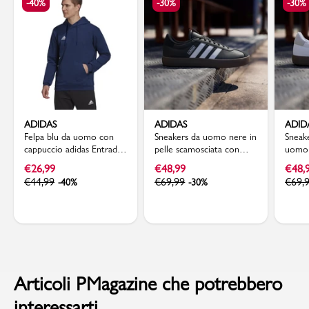
-40%
-30%
-30%
ADIDAS
ADIDAS
ADID
Felpa blu da uomo con
Sneakers da uomo nere in
Sneak
cappuccio adidas Entrada
pelle scamosciata con
uomo c
22
logo adidas VL Court 3.0
nere 
€
26,99
€
48,99
€
48,
€
44,99
€
69,99
€
69,
-40%
-30%
Articoli PMagazine che potrebbero
interessarti