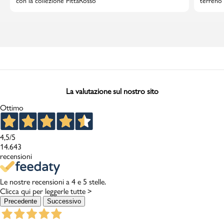
con la collezione PittaRosso
terreno 
La valutazione sul nostro sito
Ottimo
4,5
/5
14.643
recensioni
Le nostre recensioni a 4 e 5 stelle.
Clicca qui per leggerle tutte >
Precedente
Successivo