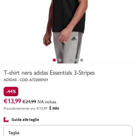
Uomo
Bambino
Sport
Valigie
T-shirt nera adidas Essentials 3-Stripes
ADIDAS
-
COD.
A722000101
-44%
€
13,99
€
24,99
IVA inclusa
Marchi
PMagazine
Precedentemente era
€
13,99
Info
Guida alle taglie
Accedi | Registrati
Taglia
Carrello