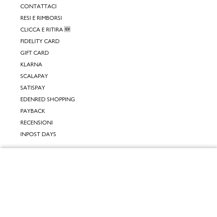
CONTATTACI
RESI E RIMBORSI
CLICCA E RITIRA 🆕
FIDELITY CARD
GIFT CARD
KLARNA
SCALAPAY
SATISPAY
EDENRED SHOPPING
PAYBACK
RECENSIONI
INPOST DAYS
INFORMATIVE
Chiudi
INFORMATIVA ONLINE
INFORMATIVA LAVORA CON NOI
Vai al mio carrello
INFORMATIVA ACCESSIBILITÀ
COOKIE POLICY