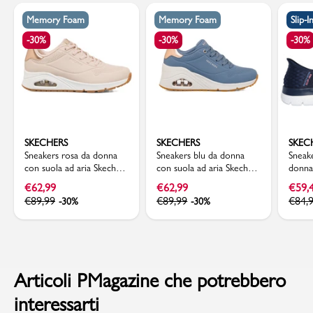
Memory Foam
Memory Foam
Slip-I
-30%
-30%
-30%
SKECHERS
SKECHERS
SKEC
Sneakers rosa da donna
Sneakers blu da donna
Sneake
con suola ad aria Skechers
con suola ad aria Skechers
donna
Uno - Shimmer Away
Uno Wedge
Memor
€
62,99
€
62,99
€
59,
Slip-i
€
89,99
€
89,99
€
84,
-30%
-30%
Articoli PMagazine che potrebbero
interessarti