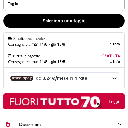
Taglia
Promo & News
Seleziona una taglia
negozi
Spedizione standard
contatti
Consegna tra
mar 11/8 - gio 13/8
Info
pcard
Ritira in negozio
GRATUITA
Consegna tra
mar 11/8 - gio 13/8
Info
Gift card
Leggi
Descrizione