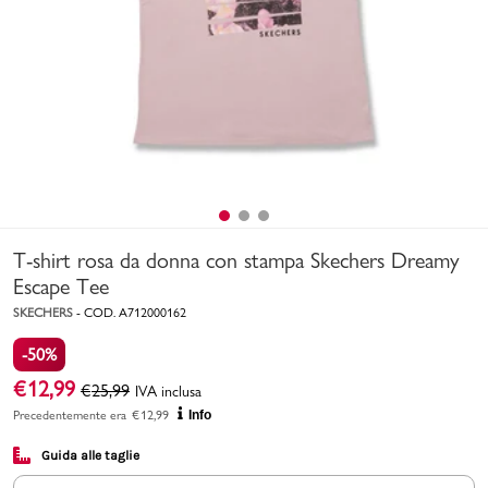
Uomo
Bambino
Sport
Valigie
T-shirt rosa da donna con stampa Skechers Dreamy
Escape Tee
SKECHERS
-
COD.
A712000162
-50%
Marchi
PMagazine
€
12,99
€
25,99
IVA inclusa
Precedentemente era
€
12,99
Info
Accedi | Registrati
Guida alle taglie
Carrello