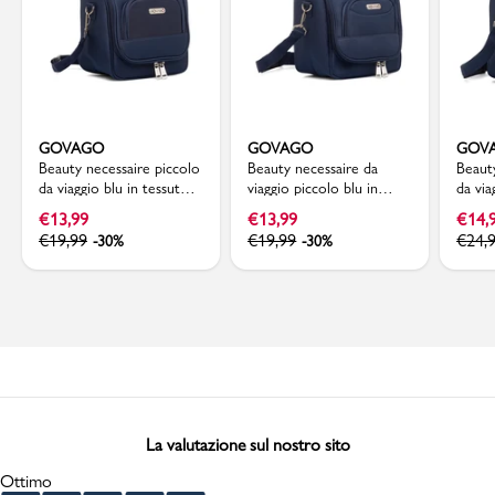
GOVAGO
GOVAGO
GOV
Beauty necessaire piccolo
Beauty necessaire da
Beaut
da viaggio blu in tessuto
viaggio piccolo blu in
da via
Govago
tessuto Govago
Gova
€
13,99
€
13,99
€
14,
€
19,99
€
19,99
€
24,
-30%
-30%
La valutazione sul nostro sito
Ottimo