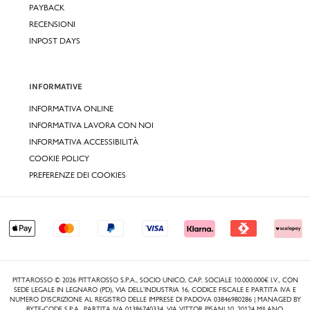
PAYBACK
RECENSIONI
INPOST DAYS
INFORMATIVE
INFORMATIVA ONLINE
INFORMATIVA LAVORA CON NOI
INFORMATIVA ACCESSIBILITÀ
COOKIE POLICY
PREFERENZE DEI COOKIES
PITTAROSSO © 2026 PITTAROSSO S.P.A., SOCIO UNICO, CAP. SOCIALE 10.000.000€ I.V., CON
SEDE LEGALE IN LEGNARO (PD), VIA DELL’INDUSTRIA 16, CODICE FISCALE E PARTITA IVA E
NUMERO D’ISCRIZIONE AL REGISTRO DELLE IMPRESE DI PADOVA 03846980286 | MANAGED BY
BYTE-CODE S.P.A., PARTITA IVA 01386740334, VIA VITTOR PISANI 10, 20124 MILANO.