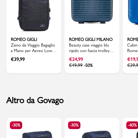
ROMEO GIGLI
ROMEO GIGLI MILANO
ROME
Zaino da Viaggio Bagaglio
Beauty case viaggio blu
Cabin 
a Mano per Aereo Low
rigido con fascia trolley
Romeo
Cost blu Romeo Gigli
Romeo Gigli Milano
€
39,99
€
24,99
€
19,
€
49,99
€
39,
-50%
Altro da Govago
-30%
-30%
-40%