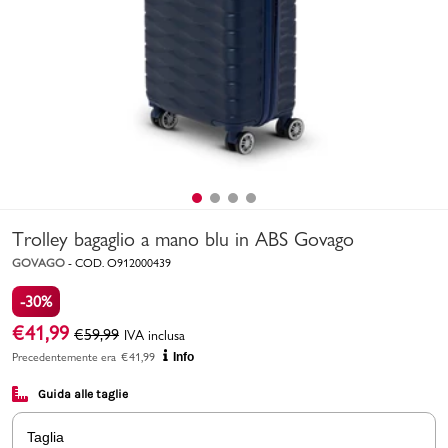
Uomo
Bambino
Sport
Valigie
Trolley bagaglio a mano blu in ABS Govago
GOVAGO
-
COD.
O912000439
-30%
€
41,99
€
59,99
IVA inclusa
Marchi
PMagazine
Precedentemente era
€
41,99
Info
Guida alle taglie
Accedi | Registrati
Taglia
Carrello