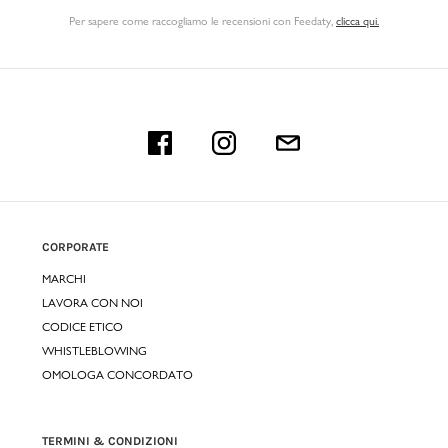
Per sapere come raccogliamo le recensioni con Feedaty
,
clicca qui.
CORPORATE
MARCHI
LAVORA CON NOI
CODICE ETICO
WHISTLEBLOWING
OMOLOGA CONCORDATO
TERMINI & CONDIZIONI