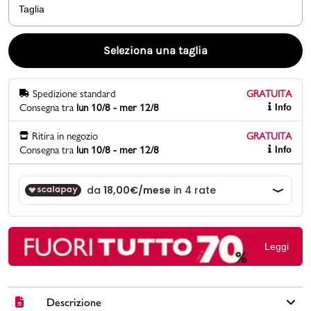
Taglia
Promo & News
Seleziona una taglia
negozi
Spedizione standard
GRATUITA
contatti
Consegna tra
lun 10/8 - mer 12/8
Info
pcard
Ritira in negozio
GRATUITA
Consegna tra
lun 10/8 - mer 12/8
Info
Gift card
Leggi
Descrizione