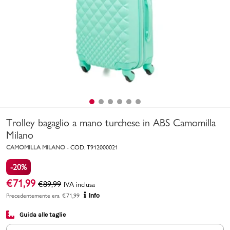
Uomo
Bambino
Sport
Valigie
Trolley bagaglio a mano turchese in ABS Camomilla
Milano
CAMOMILLA MILANO
-
COD.
T912000021
-20%
Marchi
PMagazine
€
71,99
€
89,99
IVA inclusa
Precedentemente era
€
71,99
Info
Accedi | Registrati
Guida alle taglie
Carrello