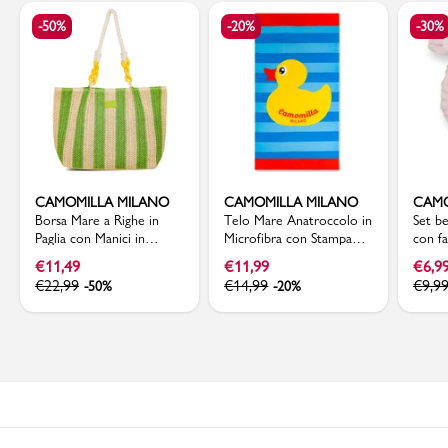
-50%
-20%
-30%
CAMOMILLA MILANO
CAMOMILLA MILANO
CAMO
Borsa Mare a Righe in
Telo Mare Anatroccolo in
Set b
Paglia con Manici in
Microfibra con Stampa
con fa
Corda e Catena Colorata
Colorata e Righe Blu
spugn
€
11,49
€
11,99
€
6,9
Camomilla Milano
Camomilla Milano
€
22,99
€
14,99
€
9,9
-50%
-20%