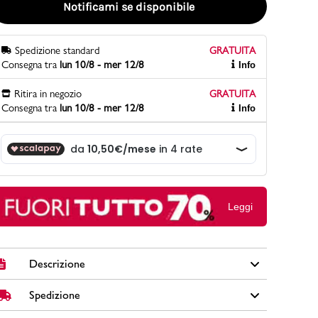
Notificami se disponibile
Spedizione standard
GRATUITA
PittaRosso
Consegna tra
lun 10/8 - mer 12/8
Info
Scopri di più
Gioco della scarpa al matrimonio e idee
Ritira in negozio
GRATUITA
divertenti con le calzature
Consegna tra
lun 10/8 - mer 12/8
Info
Leggi
Descrizione
Spedizione
Valigia grande Govago in tessuto colore rosso a 2 ruote
bidirezionali, manico retrattile, maniglia superiore