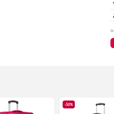
Bambino
Qu
-50%