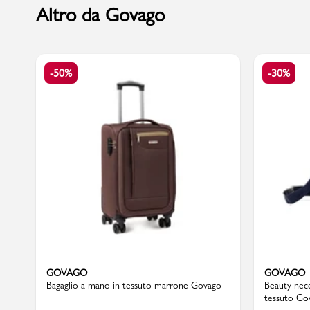
Altro da Govago
Marchi
-50%
-30%
Accedi | Registrati
Carrello
Promo & News
negozi
contatti
pcard
GOVAGO
GOVAGO
Bagaglio a mano in tessuto marrone Govago
Beauty nece
tessuto Go
Gift card