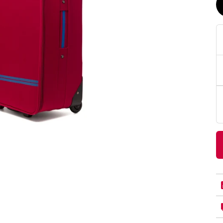
PittaRosso
Donna
mano: la guida
Back to School 2026: la guida definitiva per il
nsieri
rientro a scuola