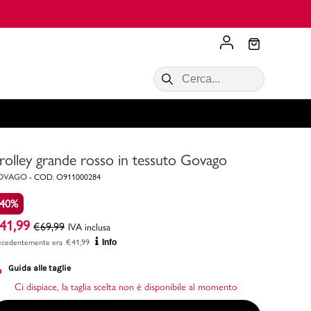
n Negozio
Scopri di più
VALIGIE CIAK
SALDI Donna
Scopri di più!
Acquista ora
Acquista ora
rolley grande rosso in tessuto Govago
RONCATO
Acquista ora
Consigli
OVAGO
-
COD.
O911000284
-40%
Acquista
41,99
€
69,99
IVA inclusa
ecedentemente era
€
41,99
Info
Guida alle taglie
Ci dispiace, la taglia scelta non è disponibile al momento