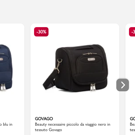
-30%
-
GOVAGO
G
o blu in
Beauty necessaire piccolo da viaggio nero in
Be
tessuto Govago
te