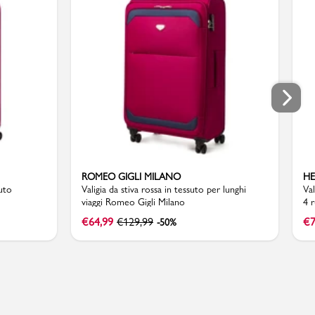
ROMEO GIGLI MILANO
H
suto
Valigia da stiva rossa in tessuto per lunghi
Va
viaggi Romeo Gigli Milano
4 
€
64,99
€
129,99
€
7
-50%