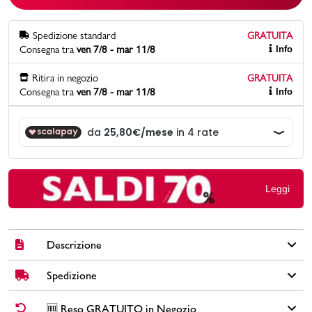
Promo & News
Spedizione standard
GRATUITA
Consegna tra
ven 7/8 - mar 11/8
Info
negozi
Ritira in negozio
GRATUITA
Consegna tra
ven 7/8 - mar 11/8
Info
contatti
pcard
Gift card
Leggi
Descrizione
Spedizione
Flight, una collezione di trolley rigidi, ultraleggeri, capienti e
funzionali. Il design brevettato è studiato interamente in Italia. Il
materiale, ABS 100%, nonostante la leggerezza, è altamente
✅
Spedizione Standard GRATUITA DA € 30
➡️ Consegna in
2-5
🆓 Reso GRATUITO in Negozio