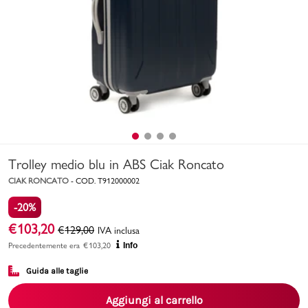
Uomo
Bambino
Sport
Valigie
Trolley medio blu in ABS Ciak Roncato
CIAK RONCATO
-
COD.
T912000002
-20%
€
103,20
€
129,00
IVA inclusa
Marchi
PMagazine
Precedentemente era
€
103,20
Info
Guida alle taglie
Accedi | Registrati
Aggiungi al carrello
Carrello