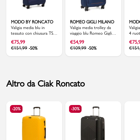
MODO BY RONCATO
ROMEO GIGLI MILANO
MOD
Valigia media blu in
Valigia media trolley da
Valigi
tessuto con chiusura TSA
viaggio blu Romeo Gigli
4 ruo
MODO by Roncato
Milano
Modo 
€
75,99
€
54,99
€
75,
€
151,99
€
109,99
€
151
-50%
-50%
Altro da Ciak Roncato
-20%
-30%