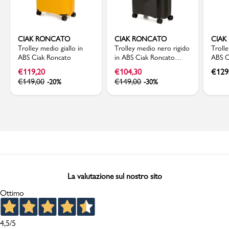
CIAK RONCATO
CIAK RONCATO
CIAK
Trolley medio giallo in
Trolley medio nero rigido
Troll
ABS Ciak Roncato
in ABS Ciak Roncato
ABS C
Hexa
€
119,20
€
104,30
€
129
€
149,00
€
149,00
-20%
-30%
La valutazione sul nostro sito
Ottimo
4,5
/5