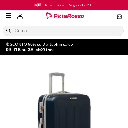
Vai al contenuto principale
🆕🛍️ Clicca e Ritira in Negozio GRATIS
⏰SCONTO 50% su 3 articoli in saldo
03
18
38
26
d
ore
min
sec
SALDI
Donna