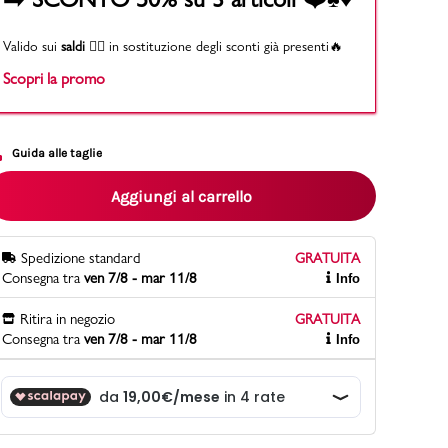
Valido sui
saldi
👉🏻 in sostituzione degli sconti già presenti🔥
Scopri la promo
PittaRosso
Scopri di più
Gioco della scarpa al matrimonio e idee
divertenti con le calzature
Guida alle taglie
Aggiungi al carrello
Spedizione standard
GRATUITA
Consegna tra
ven 7/8 - mar 11/8
Info
Ritira in negozio
GRATUITA
Consegna tra
ven 7/8 - mar 11/8
Info