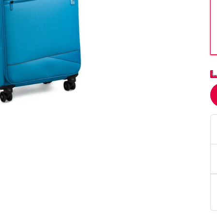
PittaRosso
Donna
mano: la guida
Back to School 2026: la guida definitiva per il
nsieri
rientro a scuola