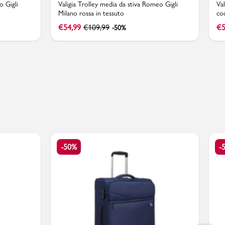
o Gigli
Valigia Trolley media da stiva Romeo Gigli
Va
Milano rossa in tessuto
co
€
54,99
€
109,99
€
5
-50%
-50%
-