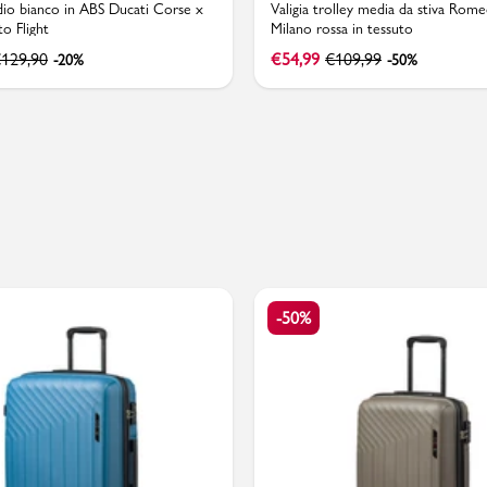
dio bianco in ABS Ducati Corse x
Valigia trolley media da stiva Rome
o Flight
Milano rossa in tessuto
€
129,90
€
54,99
€
109,99
-20%
-50%
PMagazine
-50%