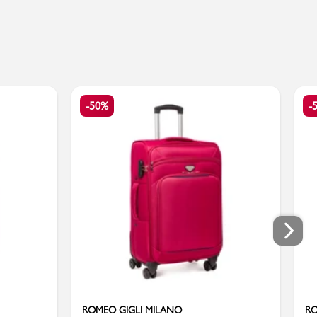
-50%
-
ROMEO GIGLI MILANO
RO