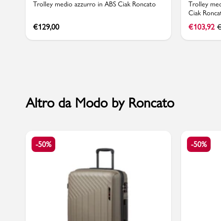
Trolley medio azzurro in ABS Ciak Roncato
Trolley me
Ciak Roncat
€
129,00
€
103,92
Marchi
Accedi | Registrati
Altro da Modo by Roncato
Carrello
Promo & News
-50%
-50%
negozi
contatti
pcard
Gift card