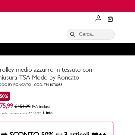
Scopri di più
VALIGIE CIAK
SALDI Donna
Scopri di più!
Acquista ora
Acquista ora
rolley medio azzurro in tessuto con
RONCATO
Acquista ora
Consigli
hiusura TSA Modo by Roncato
ODO BY RONCATO
-
COD.
T9110T0083
Acquista
-50%
75,99
€
151,99
IVA inclusa
ecedentemente era
€
151,99
Info
➡️ SCONTO 50% su 3 articoli ❤️♠️♦️