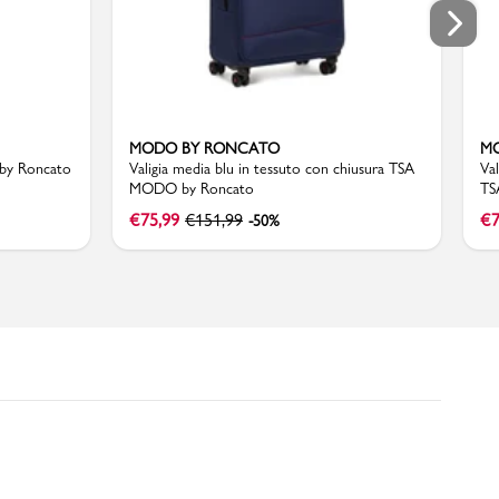
MODO BY RONCATO
M
 by Roncato
Valigia media blu in tessuto con chiusura TSA
Val
MODO by Roncato
TS
€
75,99
€
151,99
€
7
-50%