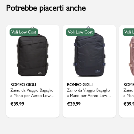
Potrebbe piacerti anche
Voli Low Cost
Voli Low Cost
Voli
ROMEO GIGLI
ROMEO GIGLI
ROME
Zaino da Viaggio Bagaglio
Zaino da Viaggio Bagaglio
Zaino 
a Mano per Aereo Low
a Mano per Aereo Low
a Man
Cost nero Romeo Gigli
Cost blu Romeo Gigli
Cost 
€
39,99
€
39,99
€
39,