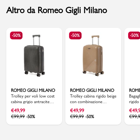
Altro da Romeo Gigli Milano
-50%
-50%
-50%
ROMEO GIGLI MILANO
ROMEO GIGLI MILANO
ROME
Trolley per voli low cost
Trolley cabina rigido beige
Bagag
cabina grigio antracite
con combinazione
rigid
Romeo Gigli Milano
Romeo Gigli Milano
Milan
€
49,99
€
49,99
€
49,
€
99,99
€
99,99
€
99,
-50%
-50%