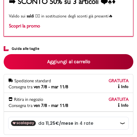
➡️ SCONTO 50% su 3 articoli ❤️♠️♦️
Promo & News
Valido sui
saldi
👉🏻 in sostituzione degli sconti già presenti🔥
Scopri la promo
negozi
contatti
Guida alle taglie
pcard
Aggiungi al carrello
Gift card
Spedizione standard
GRATUITA
Consegna tra
ven 7/8 - mar 11/8
Info
Ritira in negozio
GRATUITA
Consegna tra
ven 7/8 - mar 11/8
Info