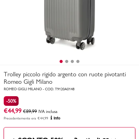
Uomo
Bambino
Sport
Valigie
Trolley piccolo rigido argento con ruote pivotanti
Romeo Gigli Milano
ROMEO GIGLI MILANO
-
COD.
T9120A0148
-50%
Marchi
PMagazine
€
44,99
€
89,99
IVA inclusa
Precedentemente era
€
44,99
Info
Accedi | Registrati
Carrello