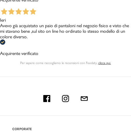
Ieri
Avevo già acquistato un paio di pantaloni nel negozio fisico e visto che
mi stavano bene ,sul sito on line ho ordinato lo stesso modello di un
colore diverso.
Acquirente verificato
Per sapere come raccogliamo le recensioni con Feedaty
,
clicca qui.
CORPORATE