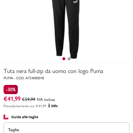
Uomo
Bambino
Sport
Valigie
Tuta nera full-zip da uomo con logo Puma
PUMA
-
COD.
A724000018
-30%
€
41,99
€
59,99
IVA inclusa
Marchi
PMagazine
Precedentemente era
€
41,99
Info
Guida alle taglie
Accedi | Registrati
Taglia
Carrello