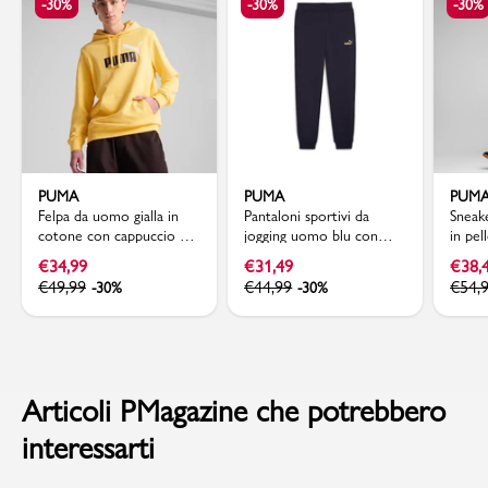
-30%
-30%
-30%
PUMA
PUMA
PUM
Felpa da uomo gialla in
Pantaloni sportivi da
Sneak
cotone con cappuccio e
jogging uomo blu con
in pel
logo a contrasto Puma
logo Puma
con l
€
34,99
€
31,49
€
38,
€
49,99
€
44,99
€
54,
-30%
-30%
Articoli PMagazine che potrebbero
interessarti