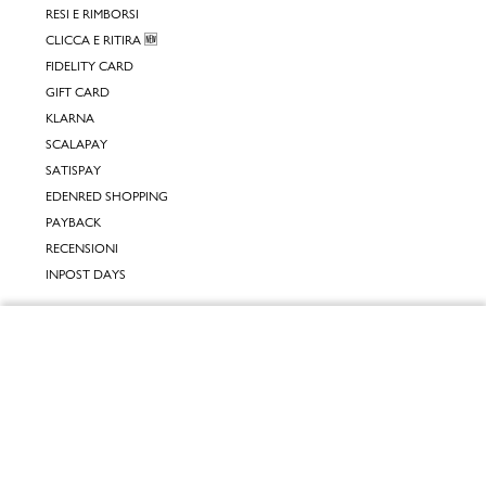
RESI E RIMBORSI
CLICCA E RITIRA 🆕
FIDELITY CARD
GIFT CARD
KLARNA
SCALAPAY
SATISPAY
EDENRED SHOPPING
PAYBACK
RECENSIONI
INPOST DAYS
INFORMATIVE
Chiudi
INFORMATIVA ONLINE
INFORMATIVA LAVORA CON NOI
Vai al mio carrello
INFORMATIVA ACCESSIBILITÀ
COOKIE POLICY
PREFERENZE DEI COOKIES