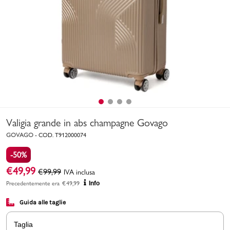
Uomo
Bambino
Sport
Valigie
Valigia grande in abs champagne Govago
GOVAGO
-
COD.
T912000074
-50%
€
49,99
€
99,99
IVA inclusa
Marchi
PMagazine
Precedentemente era
€
49,99
Info
Guida alle taglie
Accedi | Registrati
Taglia
Carrello