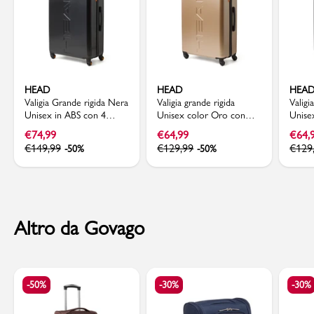
HEAD
HEAD
HEA
Valigia Grande rigida Nera
Valigia grande rigida
Valigi
Unisex in ABS con 4
Unisex color Oro con
Unise
ruote Head
chiusura TSA Head
ruote
€
74,99
€
64,99
€
64,
€
149,99
€
129,99
€
129
-50%
-50%
Altro da Govago
-50%
-30%
-30%