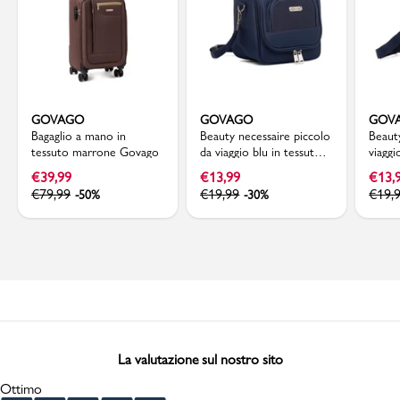
GOVAGO
GOVAGO
GOV
Bagaglio a mano in
Beauty necessaire piccolo
Beaut
tessuto marrone Govago
da viaggio blu in tessuto
viaggi
Govago
tessu
€
39,99
€
13,99
€
13,
€
79,99
€
19,99
€
19,
-50%
-30%
La valutazione sul nostro sito
Ottimo