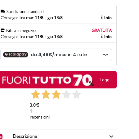
Spedizione standard
Consegna tra
mar 11/8 - gio 13/8
Info
PittaRosso
Scopri di più
Ritira in negozio
GRATUITA
Consegna tra
mar 11/8 - gio 13/8
Info
Gioco della scarpa al matrimonio e idee
divertenti con le calzature
Leggi
3,0
/5
1
recensioni
Descrizione