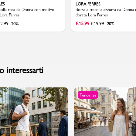
RES
LORA FERRES
colla rosa da Donna con motivo
Borsa a tracolla azzurra da Donna
Lora Ferres
dorata Lora Ferres
2,99
€
15,99
€
19,99
-20%
-20%
 interessarti
Tendenze