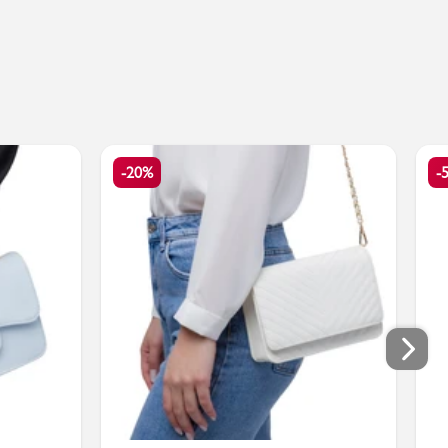
-20%
-