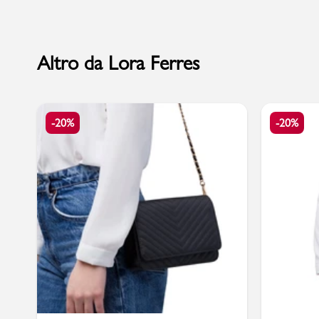
Altro da Lora Ferres
Marchi
Accedi | Registrati
-20%
-20%
Carrello
Promo & News
negozi
contatti
pcard
Gift card