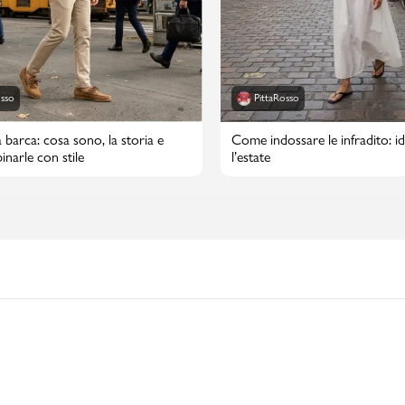
osso
PittaRosso
 barca: cosa sono, la storia e
Come indossare le infradito: id
narle con stile
l’estate