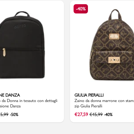
-40%
Valigie
NE DANZA
GIULIA PIERALLI
da Donna in tessuto con dettagli
Zaino da donna marrone con stamp
sione Danza
zip Giulia Pieralli
5,99
€
27,59
€
45,99
-50%
-40%