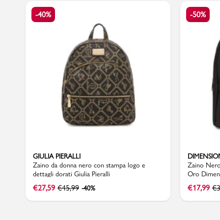
-40%
-50%
Sport
GIULIA PIERALLI
DIMENSIO
Zaino da donna nero con stampa logo e
Zaino Nero 
dettagli dorati Giulia Pieralli
Oro Dimen
€
27,59
€
45,99
€
17,99
€
3
-40%