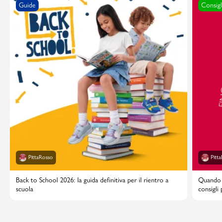
Guide
Consigl
PittaRosso
Pitt
Back to School 2026: la guida definitiva per il rientro a
Quando i
scuola
consigli