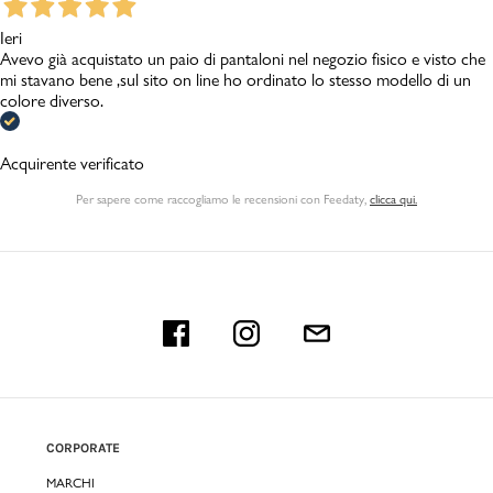
Ieri
Avevo già acquistato un paio di pantaloni nel negozio fisico e visto che
mi stavano bene ,sul sito on line ho ordinato lo stesso modello di un
colore diverso.
Acquirente verificato
Per sapere come raccogliamo le recensioni con Feedaty
,
clicca qui.
CORPORATE
MARCHI