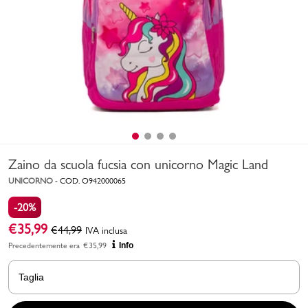
Uomo
Bambino
Sport
Valigie
Zaino da scuola fucsia con unicorno Magic Land
UNICORNO
-
COD.
O942000065
-20%
€
35,99
€
44,99
IVA inclusa
Marchi
PMagazine
Precedentemente era
€
35,99
Info
Accedi | Registrati
Taglia
Carrello