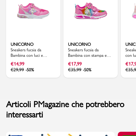
UNICORNO
UNICORNO
UNI
Sneakers fucsia da
Sneakers fucsia da
Sneak
Bambina con luci e
Bambina con stampa e
con l
stampa Unicorno
luci nella suola Unicorno
Unico
€
14,99
€
17,99
€
17,
€
29,99
€
35,99
€
35,
-50%
-50%
Articoli PMagazine che potrebbero
interessarti