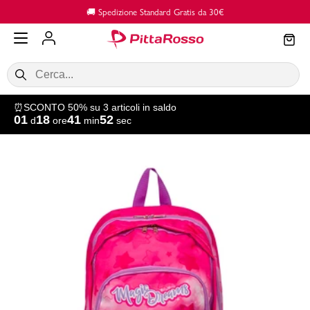
Vai al contenuto principale
🔙 Reso GRATUITO in Negozio
⏰SCONTO 50% su 3 articoli in saldo
01
18
41
51
d
ore
min
sec
SALDI
Donna