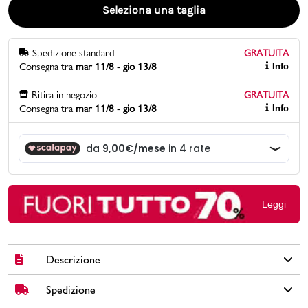
Seleziona una taglia
Promo & News
Spedizione standard
GRATUITA
negozi
Consegna tra
mar 11/8 - gio 13/8
Info
contatti
Ritira in negozio
GRATUITA
Consegna tra
mar 11/8 - gio 13/8
Info
pcard
Gift card
Leggi
Descrizione
Spedizione
Zaino da scuola Magic Land colore fucsia in sintetico con
spallacci regolabili, chiusura con zip, interno foderato, tasca