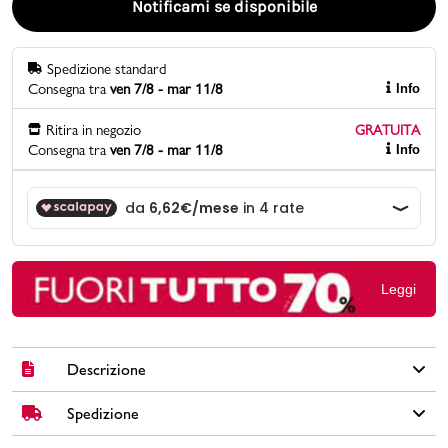
Notificami se disponibile
Promo & News
Spedizione standard
Consegna tra
ven 7/8 - mar 11/8
Info
negozi
Ritira in negozio
GRATUITA
contatti
Consegna tra
ven 7/8 - mar 11/8
Info
pcard
Gift card
Leggi
Descrizione
Spedizione
Zaino Carrera Jeans Davie in similpelle colore nero con manico
in similpelle, spallacci regolabili, chiusura con zip, numerose