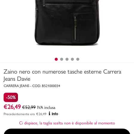
Uomo
Bambino
Sport
Valigie
Zaino nero con numerose tasche esterne Carrera
Jeans Davie
CARRERA JEANS
-
COD.
B521000034
-50%
Marchi
PMagazine
€
26,49
€
52,99
IVA inclusa
Precedentemente era
€
26,49
Info
Accedi | Registrati
Ci dispiace, la taglia scelta non è disponibile al momento
Carrello