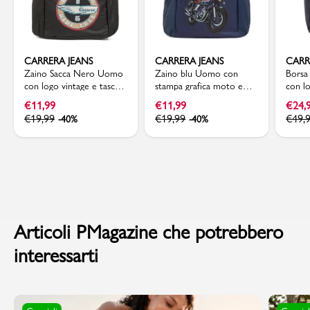
CARRERA JEANS
CARRERA JEANS
CARR
Zaino Sacca Nero Uomo
Zaino blu Uomo con
Borsa
con logo vintage e tasce
stampa grafica moto e
con l
laterali Carrera Jeans
tasche a rete Carrera
€
11,99
€
11,99
€
24,
Jeans
€
19,99
€
19,99
€
49,
-40%
-40%
Articoli PMagazine che potrebbero
interessarti