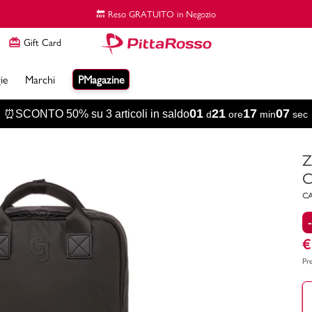
🔙 Reso GRATUITO in Negozio
Gift Card
ie
Marchi
PMagazine
01
21
17
06
⏰SCONTO 50% su 3 articoli in saldo
d
ore
min
sec
SALDI DONNA
VACANZE
VACANZE
VACANZE
FITNESS & SPORT LIFESTYLE
VALIGIE
SPORT BRANDS
Saldi Scarpe Donna
Selezione Mare Donna
Selezione Mare Uomo
Selezione Mare Bambina
Sneakers Sportive
Valigie Mini Sotto Sedile
adidas
NBA
Z
Saldi Sport Donna
Espadrillas Mare Donna
Espadrillas Mare Uomo
Selezione Mare Bambino
Retro Running Lifestyle
Valigie e Trolley Piccoli
Asics
New Balance
Guide
C
Saldi Abbigliamento Donna
Ciabatte Mare Donna
Ciabatte Mare Uomo
Costumi Mare Bambini
Scarpe per Camminare
Valigie e Trolley Medi
Champion
Puma
Saldi Borse e Accessori Donna
Selezione Rafia
Costumi Mare Uomo
Ciabatte Mare Bambini
Scarpe da Palestra
Valigie e Trolley Grandi
Ducati
Sergio Tacchini
CA
Tutti i Saldi Donna
Montagna Bambino
Scarpe da Ginnastica
Tutte le Valigie
Everlast
Skechers
Montagna Bambina
Abbigliamento Sportivo
GymRun by Gymnasium
Trezeta
Tutto per il Fitness & Training
Joma
Kappa
€
Pr