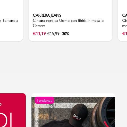
CARRERA JEANS
CA
n Texture a
Cintura nera da Uomo con fibbia in metallo
Ci
Carrera
me
€
11,19
€
15,99
€
1
-30%
Tendenze