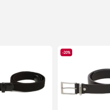
Valigie
-20%