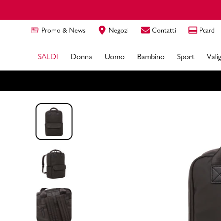
Vai al contenuto principale
Promo & News
Negozi
Contatti
Pcard
SALDI
Donna
Uomo
Bambino
Sport
Valig
In evidenza
PMAGAZINE
SALDI DONNA
VACANZE
VACANZE
VACANZE
FITNESS & SPORT LIFESTYLE
VALIGIE
SPORT BRANDS
Running
SALDI UOMO
SCARPE DONNA
SCARPE UOMO
BACK TO SCHOOL
RUNNING
TOP BRAND
FASHION BRANDS
Guide
Consigli
SALDI BAMBINI
SPORT DONNA
SPORT UOMO
BAMBINA
CALCIO
ZAINI & BEAUTY VIAGGIO
KIDS BRANDS
Guide
VEDI TUTTO PER VALIGIE
SALDI SPORT
BORSE & ACCESSORI DONNA
BORSE & ACCESSORI UOMO
BAMBINO
TREKKING & OUTDOOR
SELEZIONE PITTAROSSO
Outfit
Tendenze
SALDI VALIGIE
ABBIGLIAMENTO DONNA
ABBIGLIAMENTO UOMO
PERSONAGGI
PADEL
TUTTI I MARCHI
Tutti gli articoli
MARCHI
OCCASIONI D'USO DONNA
OCCASIONI D'USO UOMO
OCCASIONI D'USO
BORSE E ACCESSORI SPORT