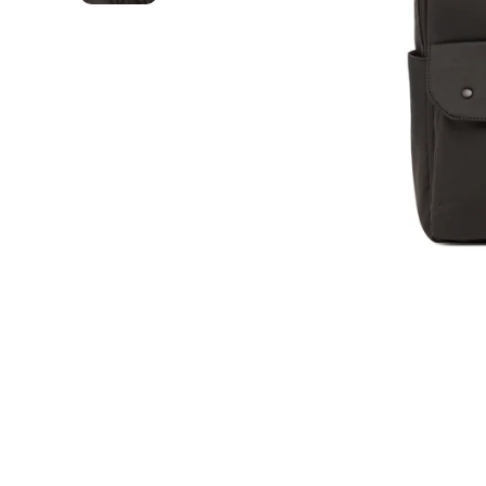
Stories
SALDI DAL 50% AL 70%
TENDENZE DONNA
NUOVA COLLEZIONE UOMO
ABBIGLIAMENTO BAMBINI
NUOVA COLLEZIONE SPORT
PittaRosso
VEDI TUTTO PER SALDI
VEDI TUTTO PER UOMO
VEDI TUTTO PER SPORT
NUOVA COLLEZIONE DONNA
ACCESSORI BAMBINI
SALDI
Misure per il trolley bagaglio a 
VEDI TUTTO PER DONNA
NUOVA COLLEZIONE BAMBINI
definitiva per viaggiare senza pe
VEDI TUTTO PER BAMBINO