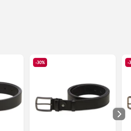
-30%
-