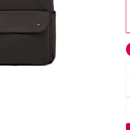
PittaRosso
Donna
mano: la guida
Back to School 2026: la guida definitiva per il
nsieri
rientro a scuola