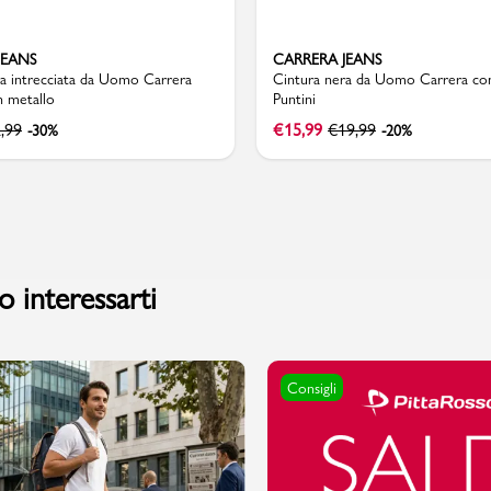
JEANS
CARRERA JEANS
ra intrecciata da Uomo Carrera
Cintura nera da Uomo Carrera co
in metallo
Puntini
PMagazine
,99
€
15,99
€
19,99
-30%
-20%
 interessarti
Consigli