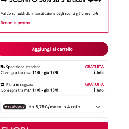
Valido sui
saldi
👉🏻 in sostituzione degli sconti già presenti🔥
Scopri la promo
PittaRosso
Scopri di più
Gioco della scarpa al matrimonio e idee
divertenti con le calzature
Aggiungi al carrello
Spedizione standard
GRATUITA
Consegna tra
mar 11/8 - gio 13/8
Info
Ritira in negozio
GRATUITA
Consegna tra
mar 11/8 - gio 13/8
Info