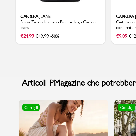
CARRERA JEANS
CARRERA 
Borsa Zaino da Uomo Blu con logo Carrera
Cintura ne
Jeans
con fibbia 
Marchi
€
24,99
€
49,99
€
9,09
€
12
-50%
Accedi | Registrati
Carrello
Promo & News
Articoli PMagazine che potrebbero
negozi
contatti
Consigli
Consigli
pcard
Gift card