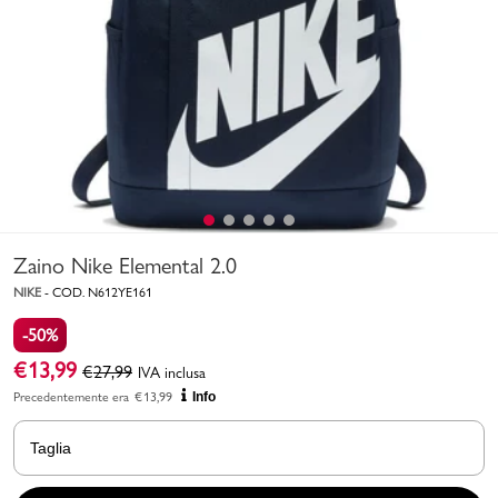
Uomo
Bambino
Sport
Valigie
Zaino Nike Elemental 2.0
NIKE
-
COD.
N612YE161
-50%
€
13,99
€
27,99
IVA inclusa
Marchi
PMagazine
Precedentemente era
€
13,99
Info
Accedi | Registrati
Taglia
Carrello