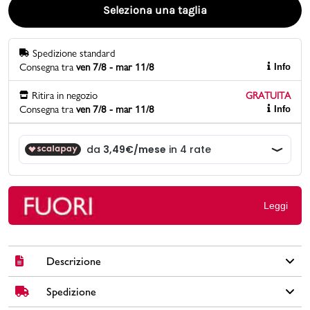
Seleziona una taglia
Promo & News
Spedizione standard
negozi
Consegna tra
ven 7/8 - mar 11/8
Info
contatti
Ritira in negozio
GRATUITA
Consegna tra
ven 7/8 - mar 11/8
Info
pcard
Gift card
Leggi
Descrizione
Spedizione
Lo zaino Nike 2.0 Ã¨ la nuova versione di un classico. Il design
resistente combina 2 grandi scomparti e 2 tasche esterne per