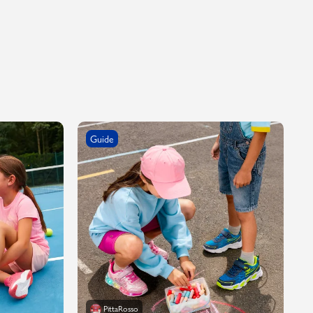
Guide
PittaRosso