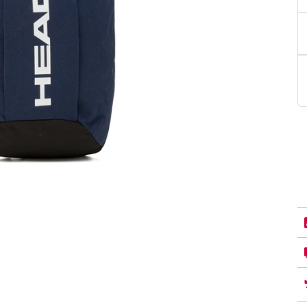
PittaRosso
Donna
mano: la guida
Back to School 2026: la guida definitiva per il
nsieri
rientro a scuola