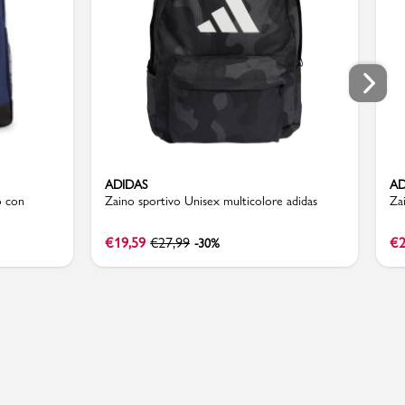
ADIDAS
AD
o con
Zaino sportivo Unisex multicolore adidas
Za
€
19,59
€
27,99
€
2
-30%