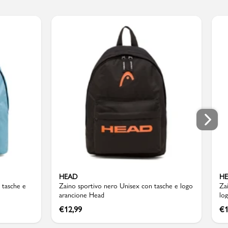
HEAD
H
 tasche e
Zaino sportivo nero Unisex con tasche e logo
Za
arancione Head
lo
€
12,99
€
1