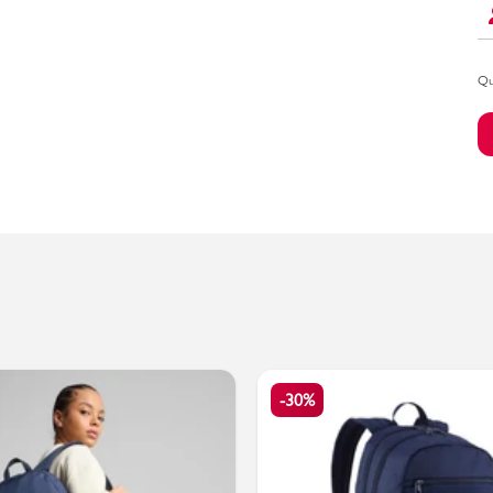
Qu
Bambino
-30%