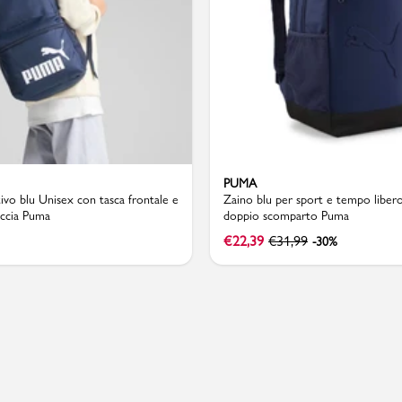
Valigie
PUMA
ivo blu Unisex con tasca frontale e
Zaino blu per sport e tempo liber
accia Puma
doppio scomparto Puma
€
22,39
€
31,99
-30%