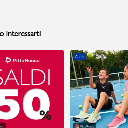
 interessarti
Guide
osso
PittaRosso