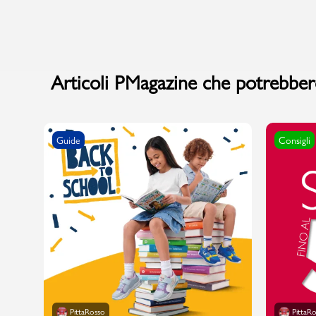
Articoli PMagazine che potrebbero
Guide
Consigli
PittaRosso
PittaR