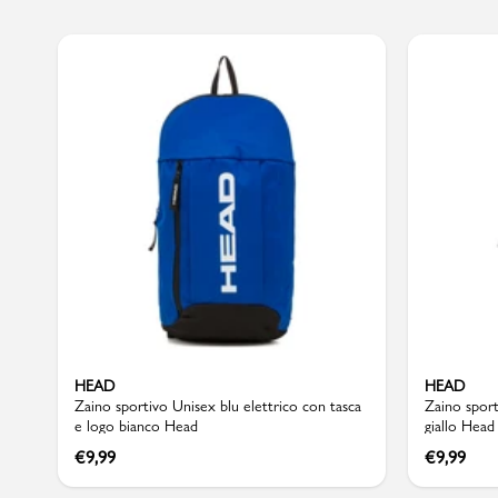
Marchi
Accedi | Registrati
Carrello
Promo & News
negozi
contatti
HEAD
HEAD
Zaino sportivo Unisex blu elettrico con tasca
Zaino sport
e logo bianco Head
giallo Head
pcard
€
9,99
€
9,99
Gift card