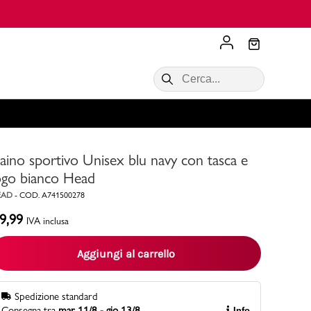
Scopri di più
VALIGIE CIAK
SALDI Donna
Scopri di più!
Acquista ora
Acquista ora
aino sportivo Unisex blu navy con tasca e
RONCATO
Acquista ora
Consigli
ogo bianco Head
EAD
-
COD.
A741500278
Acquista
9,99
IVA inclusa
Aggiungi al carrello
Spedizione standard
Consegna tra
mar 11/8 - gio 13/8
Info