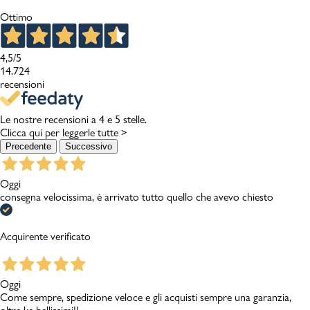
Ottimo
Promo & News
4,5
/5
negozi
14.724
recensioni
contatti
Le nostre recensioni a 4 e 5 stelle.
pcard
Clicca qui per leggerle tutte >
Precedente
Successivo
Gift card
Oggi
consegna velocissima, è arrivato tutto quello che avevo chiesto
Acquirente verificato
Oggi
Come sempre, spedizione veloce e gli acquisti sempre una garanzia,