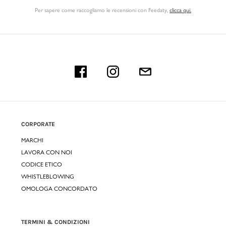
Per sapere come raccogliamo le recensioni con Feedaty
,
clicca qui.
CORPORATE
MARCHI
LAVORA CON NOI
CODICE ETICO
WHISTLEBLOWING
OMOLOGA CONCORDATO
TERMINI & CONDIZIONI