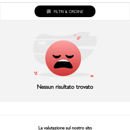
Uomo
Bambino
FILTRI & ORDINE
Sport
Valigie
Nessun risultato trovato
Marchi
PMagazine
Accedi | Registrati
La valutazione sul nostro sito
Carrello