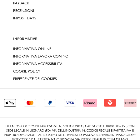
PAYBACK
RECENSIONI
INPOST DAYS
INFORMATIVE
INFORMATIVA ONLINE
INFORMATIVA LAVORA CON NOI
INFORMATIVA ACCESSIBILITÀ
COOKIE POLICY
PREFERENZE DEI COOKIES
PITTAROSSO © 2026 PITTAROSSO S.P.A., SOCIO UNICO, CAP. SOCIALE 10.000.000€ I.V., CON
SEDE LEGALE IN LEGNARO (PD), VIA DELL’INDUSTRIA 16, CODICE FISCALE E PARTITA IVA E
NUMERO D’ISCRIZIONE AL REGISTRO DELLE IMPRESE DI PADOVA 03846980286 | MANAGED BY
BYTE-CODE S.P.A., PARTITA IVA 01386740334, VIA VITTOR PISANI 10, 20124 MILANO.