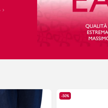
e
PittaRosso
Donna
mano: la guida
Back to School 2026: la guida definitiva per il
nsieri
rientro a scuola
-50%