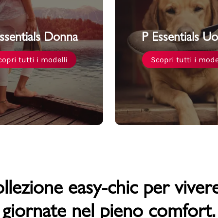
ssentials Donna
P Essentials U
PMagazine
opri tutti i modelli
Scopri tutti i mode
llezione easy-chic per vivere
giornate nel pieno comfort.