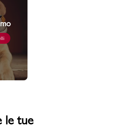
omo
lli
 le tue