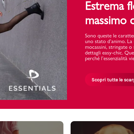
Estrema fle
massimo c
Valigie
Sono queste le caratter
uno stato d’animo. La 
mocassini, stringate o s
dettagli easy-chic. Que
perché l’essenzialità v
Scopri tutte le sca