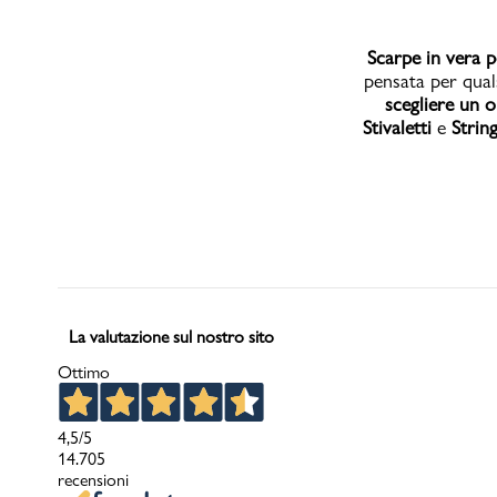
Scarpe in vera p
pensata per qual
scegliere un o
Stivaletti
e
Strin
La valutazione sul nostro sito
Ottimo
4,5
/5
14.705
recensioni