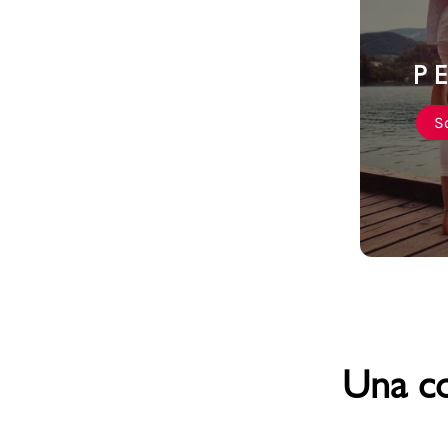
P E
Marchi
Sc
Accedi | Registrati
Carrello
Promo & News
negozi
contatti
Una co
pcard
Gift card