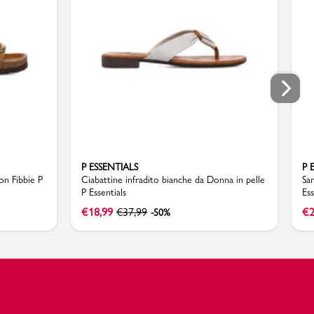
P ESSENTIALS
P 
on Fibbie P
Ciabattine infradito bianche da Donna in pelle
San
P Essentials
Ess
€
18,99
€
37,99
€
2
-50%